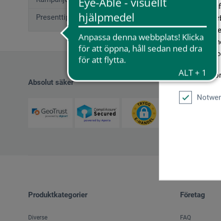
geben wir In
Presenttips (12)
Medien, Werb
möglicherwei
sie im Rahme
unseren Cook
Weitere Info
Absolut säker
Notwen
Produktkategorier
Företag
Diverse
FAQ