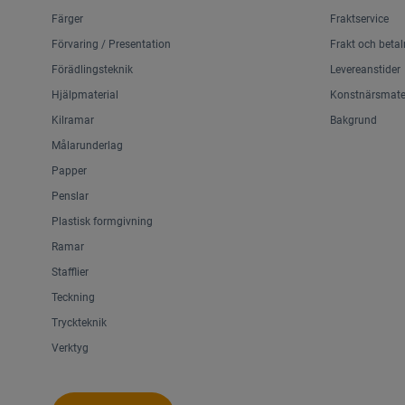
Färger
Fraktservice
Förvaring / Presentation
Frakt och betal
Förädlingsteknik
Levereanstider
Hjälpmaterial
Konstnärsmater
Kilramar
Bakgrund
Målarunderlag
Papper
Penslar
Plastisk formgivning
Ramar
Stafflier
Teckning
Tryckteknik
Verktyg