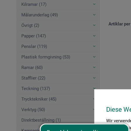
Kilramar (17)
Målarunderlag (49)
Artiklar per
Övrigt (2)
Papper (147)
Penslar (119)
Plastisk formgivning (53)
Ramar (60)
Stafflier (22)
Teckning (137)
Trycktekniker (45)
Diese W
Verktyg (50)
Direktbeställning (1)
Wir verwende
Medien anbie
Kampanjerbjudanden