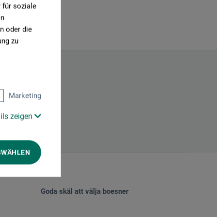
für soziale
en
n oder die
ung zu
Marketing
ils zeigen
SWÄHLEN
Goda skäl att välja boesner