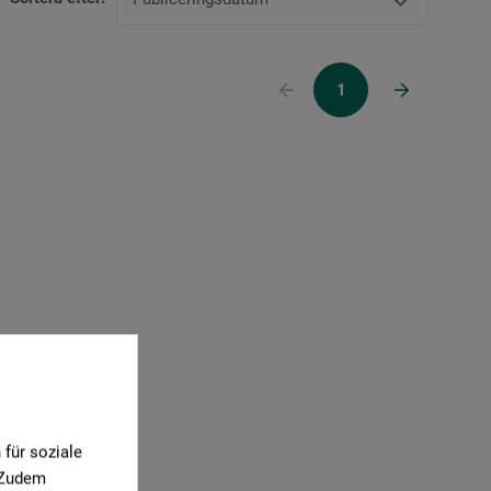
1
für soziale
. Zudem