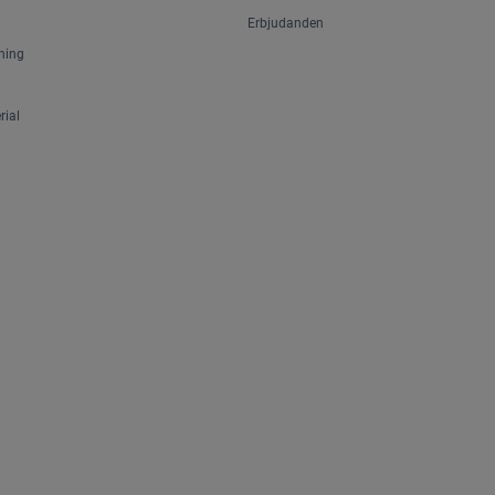
Erbjudanden
ning
ial