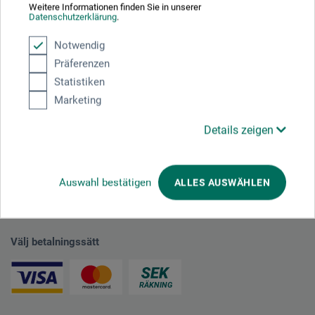
Weitere Informationen finden Sie in unserer
plus fraktkostnader
Datenschutzerklärung
.
Notwendig
Präferenzen
1
Statistiken
Marketing
Details zeigen
Absolut säker
Auswahl bestätigen
ALLES AUSWÄHLEN
Välj betalningssätt