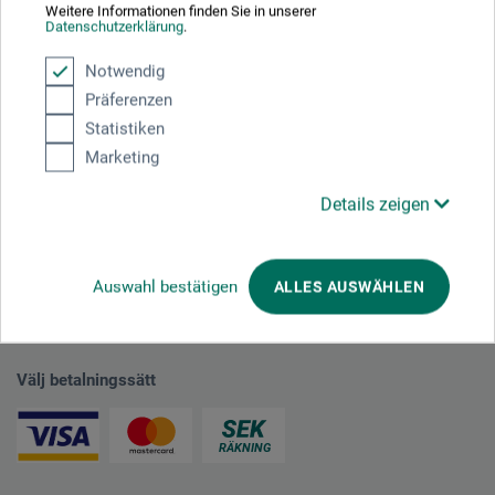
Weitere Informationen finden Sie in unserer
plus fraktkostnader
Datenschutzerklärung
.
Notwendig
Präferenzen
1
Statistiken
Marketing
Details zeigen
Absolut säker
Auswahl bestätigen
ALLES AUSWÄHLEN
Välj betalningssätt