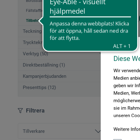
Bordsstafflier (5)
Fältstafflier (5)
486,
Tillbehör stafflier (3)
Teckning (137)
Trycktekniker (45)
plus frak
Verktyg (50)
Diese W
Direktbeställning (1)
Wir verwende
Kampanjerbjudanden
Medien anbie
Artiklar per
geben wir In
Presenttips (12)
Medien, Werb
möglicherwei
sie im Rahme
Filtrera
unseren Cook
Weitere Info
Tillverkare