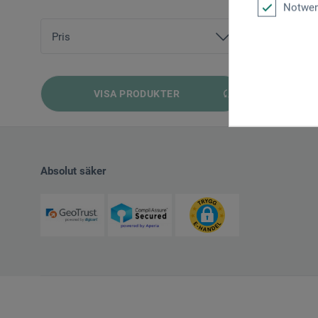
Notwen
ars nova
boesner
Pris
från
206,93 SEK
bis
834,00 SEK
VISA PRODUKTER
Absolut säker