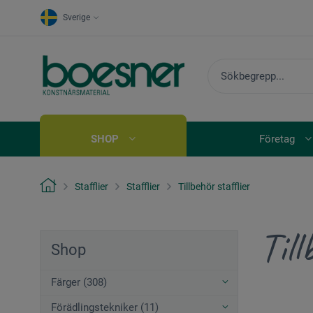
Sverige
SHOP
Företag
Stafflier
Stafflier
Tillbehör stafflier
Till
Shop
Färger (308)
Förädlingstekniker (11)