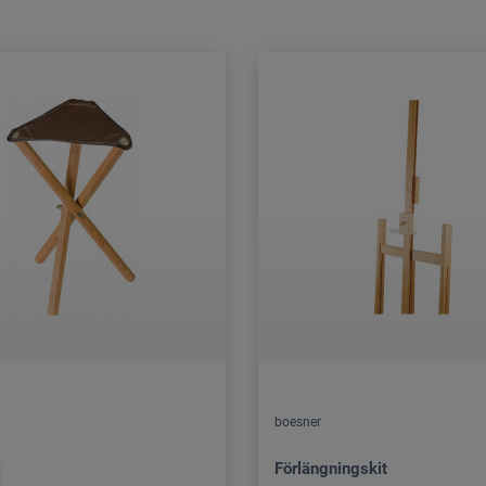
boesner
l
Förlängningskit