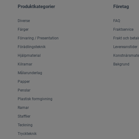
Produktkategorier
Företag
Diverse
FAQ
Färger
Fraktservice
Förvaring / Presentation
Frakt och betal
Förädlingsteknik
Levereanstider
Hjälpmaterial
Konstnärsmater
Kilramar
Bakgrund
Målarunderlag
Papper
Penslar
Plastisk formgivning
Ramar
Stafflier
Teckning
Tryckteknik