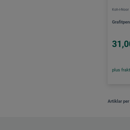
Koh-I-Noor
Grafitpe
31,0
plus frak
Artiklar per