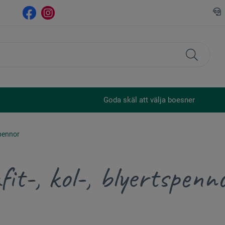
Goda skäl att välja boesner
spennor
fit-, kol-, blyertspenn