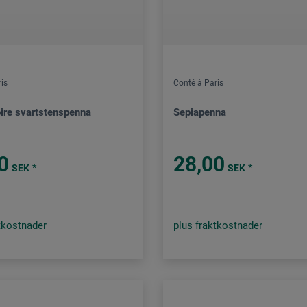
is
Conté à Paris
oire svartstenspenna
Sepiapenna
0
28,00
*
*
SEK
SEK
tkostnader
plus fraktkostnader