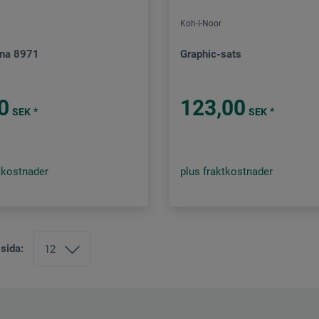
Koh-I-Noor
nna 8971
Graphic-sats
0
123,00
*
*
SEK
SEK
tkostnader
plus fraktkostnader
 sida: