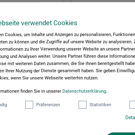
ebseite verwendet Cookies
n Cookies, um Inhalte und Anzeigen zu personalisieren, Funktionen 
ten zu können und die Zugriffe auf unsere Website zu analysieren
formationen zu Ihrer Verwendung unserer Website an unsere Partner 
ung und Analysen weiter. Unsere Partner führen diese Information
se mit weiteren Daten zusammen, die Sie ihnen bereitgestellt habe
n Ihrer Nutzung der Dienste gesammelt haben. Sie geben Einwillig
ies, wenn Sie unsere Webseite weiterhin nutzen.
rmationen finden Sie in unserer
Datenschutzerklärung
.
 Cretacolor
Faber-Castell
harcoal
Pitt monokromt ritkol
dig
Präferenzen
Statistiken
Deta
0
277,00
*
*
SEK
SEK