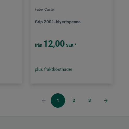
Faber-Castell
Grip 2001-blyertspenna
12,00
*
från
SEK
plus fraktkostnader
1
2
3