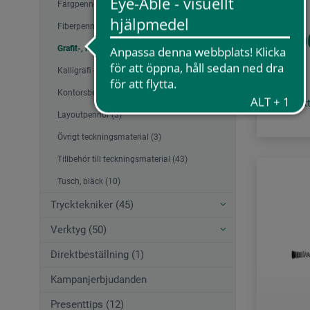
Färgpennor och kritor (11)
Fiberpennor (15)
96,0
Grafit-, kol-, blyertspennor (26)
Kalligrafi (22)
Kontorsbehov (4)
plus frak
Layoutpennor (3)
Övrigt teckningsmaterial (3)
Tillbehör till teckningsmaterial (43)
Tusch, bläck (10)
Trycktekniker (45)
Verktyg (50)
Direktbeställning (1)
Kampanjerbjudanden
Presenttips (12)