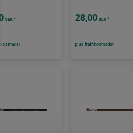
0
28,00
*
*
SEK
SEK
tkostnader
plus fraktkostnader