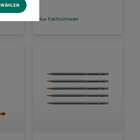
SWÄHLEN
plus fraktkostnader