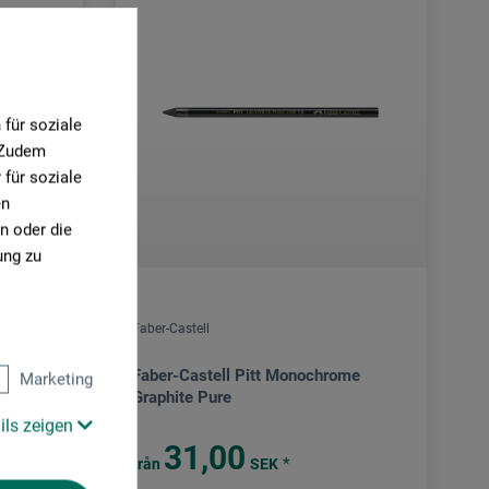
für soziale
. Zudem
für soziale
en
n oder die
ung zu
Faber-Castell
Faber-Castell Pitt Monochrome
Marketing
Graphite Pure
ils zeigen
31,00
*
från
SEK