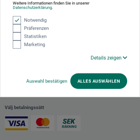
Weitere Informationen finden Sie in unserer
plus fraktkostnader
Datenschutzerklärung
.
Notwendig
Präferenzen
1
Statistiken
Marketing
Details zeigen
Absolut säker
Auswahl bestätigen
ALLES AUSWÄHLEN
Välj betalningssätt