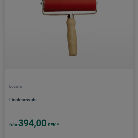
boesner
Linoleumvals
394,00
*
från
SEK