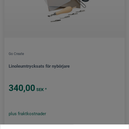
Go Create
Linoleumtrycksats för nybörjare
340,00
*
SEK
plus fraktkostnader