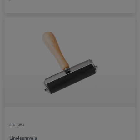
ars nova
Linoleumvals