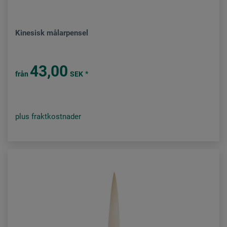
Kinesisk målarpensel
43,00
*
från
SEK
plus fraktkostnader