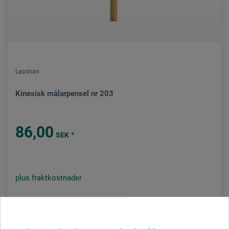
Laoshan
Kinesisk målarpensel nr 203
86,00
*
SEK
plus fraktkostnader