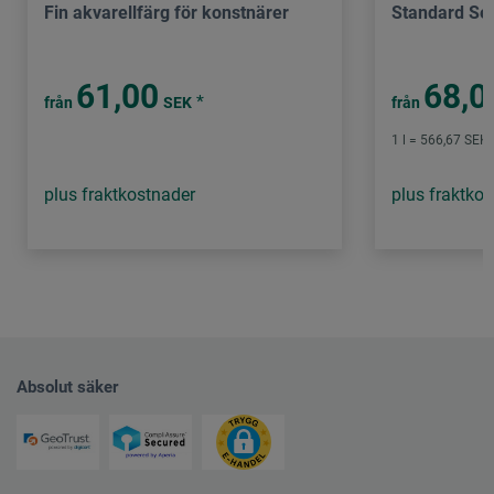
Fin akvarellfärg för konstnärer
Standard Ser
61,00
68,0
*
från
SEK
från
1 l = 566,67 SEK 
plus fraktkostnader
plus fraktko
Absolut säker