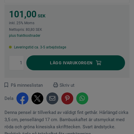
101,00
SEK
inkl. 25% Moms
Nettopris: 80,80 SEK
plus fraktkostnader
Leveringstid ca. 3-5 arbejdsdage
LÄGG I
VARUKORGEN
På minneslistan
Skriv ut
Dela
Denna pensel är tillverkad av väldigt fint gethår. Hårlängd cirka
3,5 cm, pensellängd 17 cm. Bambuskaftet är utsmyckat med
röda och gröna kinesiska skrifttecken. Svart ändstycke.
Praktisk ögla på träskaftet för upphängning.