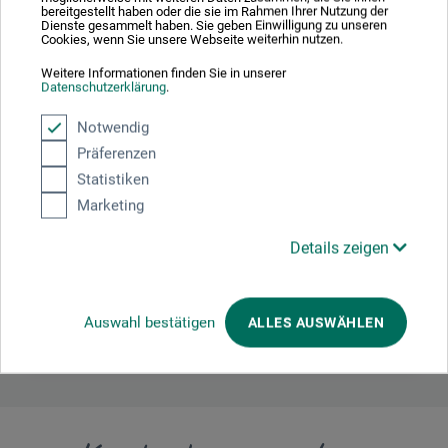
bereitgestellt haben oder die sie im Rahmen Ihrer Nutzung der
Dienste gesammelt haben. Sie geben Einwilligung zu unseren
Cookies, wenn Sie unsere Webseite weiterhin nutzen.
Tillverkarens kontakt
Weitere Informationen finden Sie in unserer
Datenschutzerklärung
.
Här hittar du tillverkarens kontaktuppgifter för den här
Notwendig
produkten.
Präferenzen
Statistiken
boesner GmbH distribution + logistics
Marketing
Liegnitzer Str. 17
Details zeigen
58454 Witten
DEUTSCHLAND
Auswahl bestätigen
ALLES AUSWÄHLEN
info.dl@boesner.com