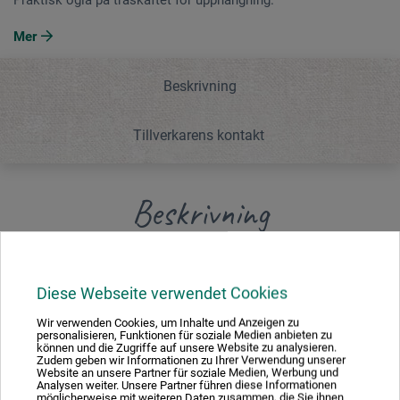
Mer
Beskrivning
Tillverkarens kontakt
Beskrivning
Denna pensel är tillverkad av väldigt fint gethår. Hårlängd
cirka 3,5 cm, pensellängd 17 cm. Bambuskaftet är
Diese Webseite verwendet Cookies
utsmyckat med röda och gröna kinesiska skrifttecken.
Wir verwenden Cookies, um Inhalte und Anzeigen zu
Svart ändstycke. Praktisk ögla på träskaftet för
personalisieren, Funktionen für soziale Medien anbieten zu
können und die Zugriffe auf unsere Website zu analysieren.
upphängning.
Zudem geben wir Informationen zu Ihrer Verwendung unserer
Website an unsere Partner für soziale Medien, Werbung und
Analysen weiter. Unsere Partner führen diese Informationen
möglicherweise mit weiteren Daten zusammen, die Sie ihnen