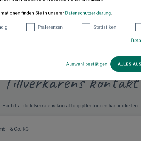
radam-Gouache_HGx103_Zinkvit_2023.pdf
rmationen finden Sie in unserer
Datenschutzerklärung
.
dig
Präferenzen
Statistiken
Deta
Auswahl bestätigen
ALLES AU
Tillverkarens kontakt
Här hittar du tillverkarens kontaktuppgifter för den här produkten.
GmbH & Co. KG