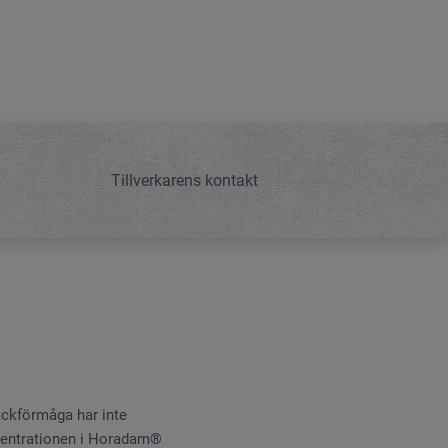
Tillverkarens kontakt
äckförmåga har inte
ncentrationen i Horadam®