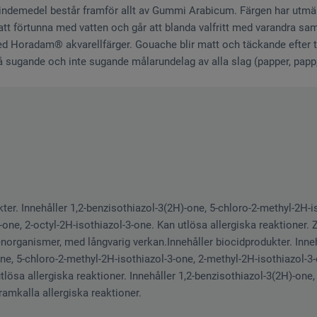
ndemedel består framför allt av Gummi Arabicum. Färgen har utmär
 att förtunna med vatten och går att blanda valfritt med varandra 
 Horadam® akvarellfärger. Gouache blir matt och täckande efter 
 sugande och inte sugande målarundelag av alla slag (papper, papp,
ter. Innehåller 1,2-benzisothiazol-3(2H)-one, 5-chloro-2-methyl-2H-is
one, 2-octyl-2H-isothiazol-3-one. Kan utlösa allergiska reaktioner. Z
enorganismer, med långvarig verkan.Innehåller biocidprodukter. Inneh
ne, 5-chloro-2-methyl-2H-isothiazol-3-one, 2-methyl-2H-isothiazol-3-
tlösa allergiska reaktioner. Innehåller 1,2-benzisothiazol-3(2H)-one
ramkalla allergiska reaktioner.