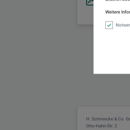
SE_Schmincke_Ho
Weitere Info
Notwen
H. Schmincke & Co. 
Otto-Hahn-Str. 2