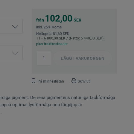
102,00
från
SEK
inkl. 25% Moms
Nettopris: 81,60 SEK
1 l = 6 800,00 SEK / (Netto: 5 440,00 SEK)
plus fraktkostnader
LÄGG I
VARUKORGEN
På minneslistan
Skriv ut
värdiga pigment. De rena pigmentens naturliga täckförmåga
t uppnå optimal lysförmåga och färgdjup är
.