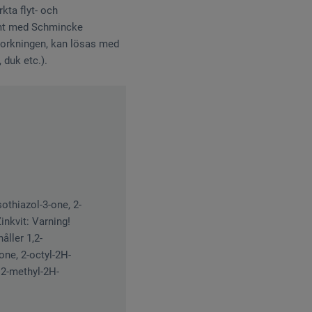
kta flyt- och
samt med Schmincke
torkningen, kan lösas med
 duk etc.).
othiazol-3-one, 2-
inkvit: Varning!
åller 1,2-
one, 2-octyl-2H-
, 2-methyl-2H-