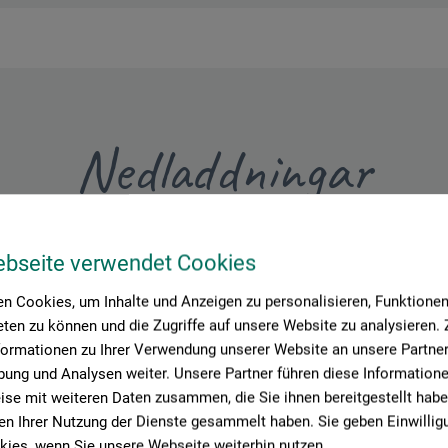
Nedladdningar
Här finns viktiga dokument och filer till denna produkt.
ebseite verwendet Cookies
n Cookies, um Inhalte und Anzeigen zu personalisieren, Funktionen 
ten zu können und die Zugriffe auf unsere Website zu analysieren
formationen zu Ihrer Verwendung unserer Website an unsere Partner 
blad
ung und Analysen weiter. Unsere Partner führen diese Information
radam-Gouache_HG15xxx-HG60xxx_2023.pdf
se mit weiteren Daten zusammen, die Sie ihnen bereitgestellt habe
n Ihrer Nutzung der Dienste gesammelt haben. Sie geben Einwillig
blad
ies, wenn Sie unsere Webseite weiterhin nutzen.