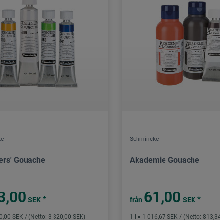
ke
Schmincke
ers' Gouache
Akademie Gouache
3,00
61,00
*
*
SEK
från
SEK
50,00 SEK / (Netto: 3 320,00 SEK)
1 l = 1 016,67 SEK / (Netto: 813,3