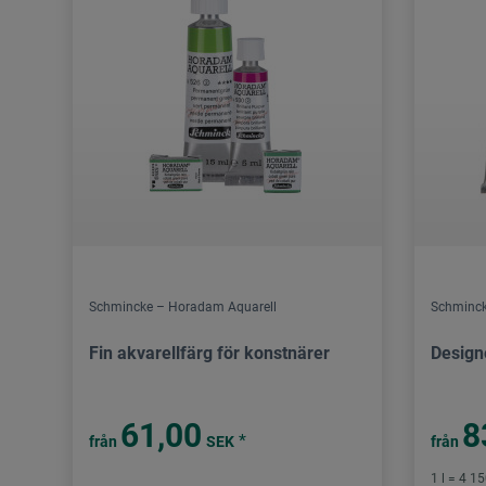
Schmincke – Horadam Aquarell
Schminc
Fin akvarellfärg för konstnärer
Design
61,00
8
*
från
SEK
från
1 l = 4 1