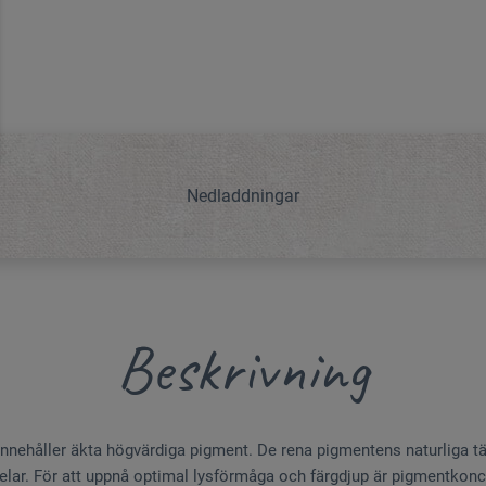
Nedladdningar
Beskrivning
 innehåller äkta högvärdiga pigment. De rena pigmentens naturliga t
delar. För att uppnå optimal lysförmåga och färgdjup är pigmentko