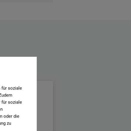
für soziale
. Zudem
für soziale
en
n oder die
ung zu