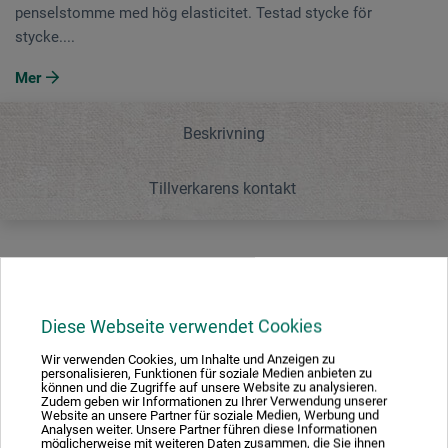
penselstomme med hög elasticitet. Testad stycke för
stycke....
Mer
Beskrivning
Tillverkarens kontakt
Beskrivning
Diese Webseite verwendet Cookies
Akvarellpensel med sibiriskt Kolinsky-rödmårdhår från
Wir verwenden Cookies, um Inhalte und Anzeigen zu
hanar med utsökta vintersvansar. Kort, grönt polerat
personalisieren, Funktionen für soziale Medien anbieten zu
handtag med sömlös silverklämma. Särskilt fint utformad
können und die Zugriffe auf unsere Website zu analysieren.
Zudem geben wir Informationen zu Ihrer Verwendung unserer
spets samt en penselstomme med hög elasticitet. Testad
Website an unsere Partner für soziale Medien, Werbung und
Analysen weiter. Unsere Partner führen diese Informationen
stycke för stycke. Made in Germany.
möglicherweise mit weiteren Daten zusammen, die Sie ihnen