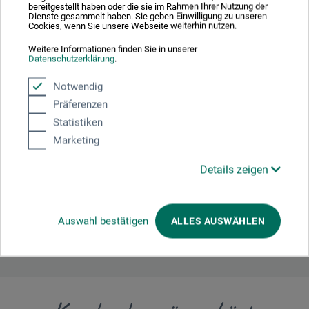
bereitgestellt haben oder die sie im Rahmen Ihrer Nutzung der
Dienste gesammelt haben. Sie geben Einwilligung zu unseren
Cookies, wenn Sie unsere Webseite weiterhin nutzen.
Weitere Informationen finden Sie in unserer
Datenschutzerklärung
.
Tillverkarens kontakt
Notwendig
Här hittar du tillverkarens kontaktuppgifter för den här
Präferenzen
produkten.
Statistiken
Marketing
da Vinci Defet GmbH
Details zeigen
Tillystr. 39 - 41
90431 Nürnberg
DE
Auswahl bestätigen
ALLES AUSWÄHLEN
info@davinci-defet.com