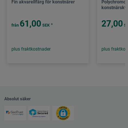
Fin akvarellfärg för konstnärer
Polychromos
konstnärskva
61,00
27,00
*
från
SEK
S
plus fraktkostnader
plus fraktko
Absolut säker