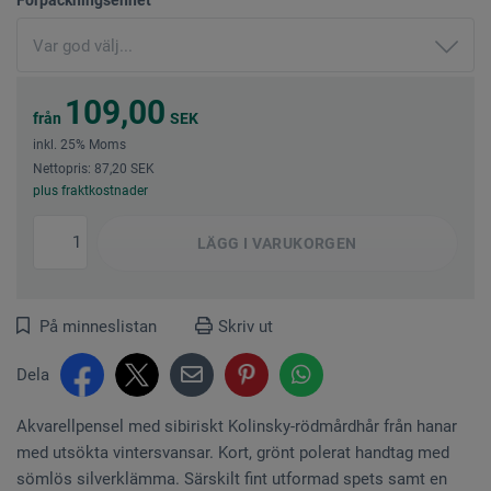
109,00
från
SEK
inkl. 25% Moms
Nettopris: 87,20 SEK
plus fraktkostnader
LÄGG I
VARUKORGEN
På minneslistan
Skriv ut
Dela
Akvarellpensel med sibiriskt Kolinsky-rödmårdhår från hanar
med utsökta vintersvansar. Kort, grönt polerat handtag med
sömlös silverklämma. Särskilt fint utformad spets samt en