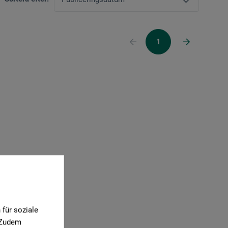
1
für soziale
. Zudem