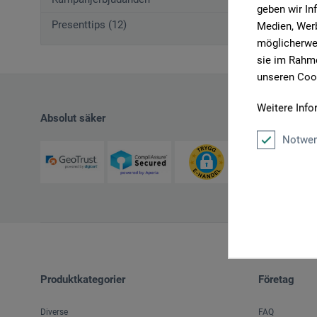
geben wir In
Presenttips (12)
Medien, Werb
möglicherwei
sie im Rahme
unseren Cook
Weitere Info
Absolut säker
Notwen
Produktkategorier
Företag
Diverse
FAQ