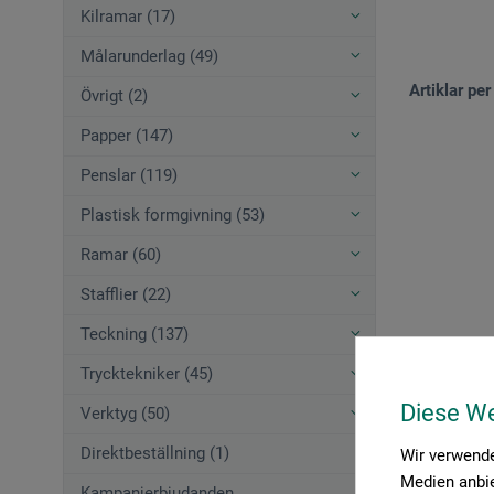
Kilramar (17)
Målarunderlag (49)
Artiklar per
Övrigt (2)
Papper (147)
Penslar (119)
Plastisk formgivning (53)
Ramar (60)
Stafflier (22)
Teckning (137)
Trycktekniker (45)
Diese W
Verktyg (50)
Direktbeställning (1)
Wir verwende
Medien anbie
Kampanjerbjudanden