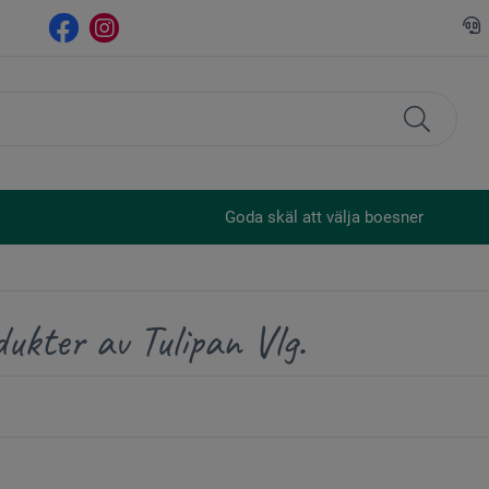
Goda skäl att välja boesner
ukter av Tulipan Vlg.