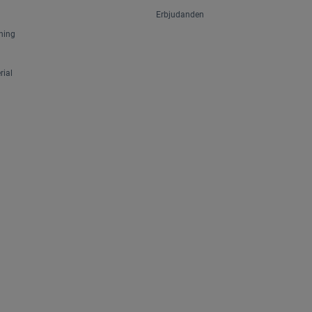
Erbjudanden
ning
ial