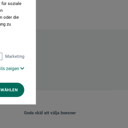
für soziale
en
n oder die
ung zu
Marketing
ils zeigen
SWÄHLEN
Goda skäl att välja boesner