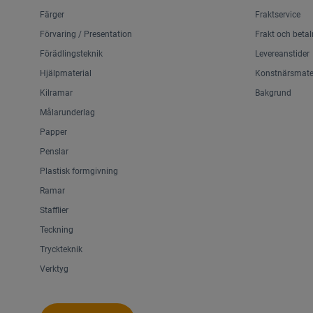
Färger
Fraktservice
Förvaring / Presentation
Frakt och betal
Förädlingsteknik
Levereanstider
Hjälpmaterial
Konstnärsmater
Kilramar
Bakgrund
Målarunderlag
Papper
Penslar
Plastisk formgivning
Ramar
Stafflier
Teckning
Tryckteknik
Verktyg