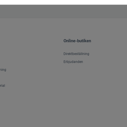
Online-butiken
Direktbeställning
Erbjudanden
ning
ial