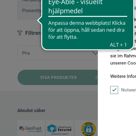
Diese W
Presenttips (12)
Wir verwende
Medien anbie
Filtrera
geben wir In
Medien, Werb
möglicherwei
Pris
sie im Rahme
unseren Cook
från
66,18 SEK
bis
817,00 SEK
Weitere Info
VISA PRODUKTER
Notwen
Absolut säker