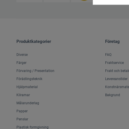
Produktkategorier
Företag
Diverse
FAQ
Färger
Fraktservice
Förvaring / Presentation
Frakt och betal
Förädlingsteknik
Levereanstider
Hjälpmaterial
Konstnärsmater
Kilramar
Bakgrund
Målarunderlag
Papper
Penslar
Plastisk formgivning