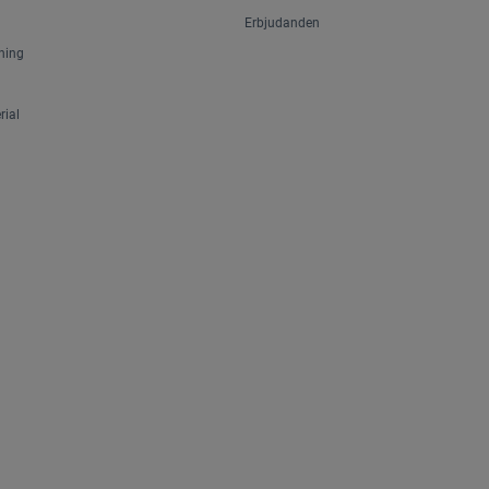
Erbjudanden
ning
ial