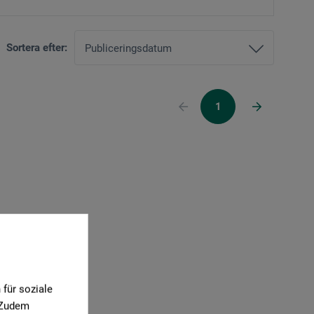
Sortera efter:
1
für soziale
. Zudem