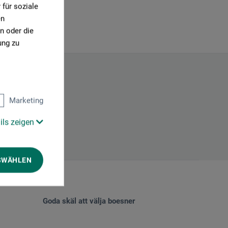
für soziale
en
n oder die
ung zu
Marketing
ils zeigen
SWÄHLEN
Goda skäl att välja boesner