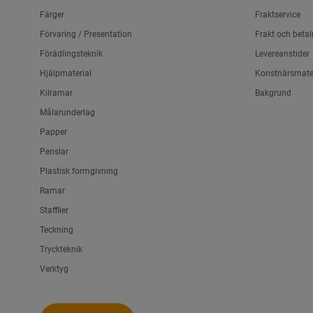
Färger
Fraktservice
Förvaring / Presentation
Frakt och betal
Förädlingsteknik
Levereanstider
Hjälpmaterial
Konstnärsmater
Kilramar
Bakgrund
Målarunderlag
Papper
Penslar
Plastisk formgivning
Ramar
Stafflier
Teckning
Tryckteknik
Verktyg