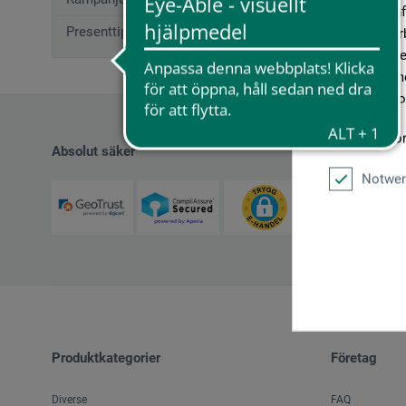
geben wir In
Presenttips (12)
Medien, Werb
möglicherwei
sie im Rahme
unseren Cook
Weitere Info
Absolut säker
Notwen
Produktkategorier
Företag
Diverse
FAQ