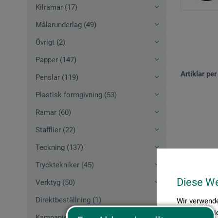
Kilramar (17)
Målarunderlag (49)
Övrigt (2)
Papper (147)
Artiklar per
Penslar (119)
Plastisk formgivning (53)
Ramar (60)
Stafflier (22)
Teckning (137)
Trycktekniker (45)
Diese W
Verktyg (50)
Direktbeställning (1)
Wir verwende
Medien anbie
Kampanjerbjudanden