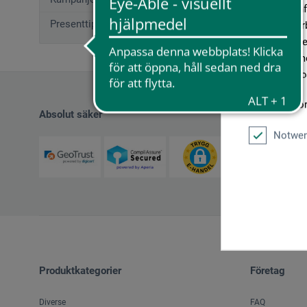
geben wir In
Presenttips (12)
Medien, Werb
möglicherwei
sie im Rahme
unseren Cook
Weitere Info
Absolut säker
Notwen
Produktkategorier
Företag
Diverse
FAQ