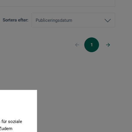
Sortera efter:
1
für soziale
. Zudem