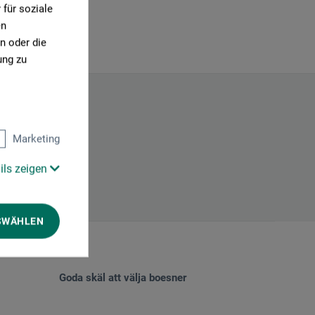
für soziale
en
n oder die
ung zu
Marketing
ils zeigen
SWÄHLEN
Goda skäl att välja boesner