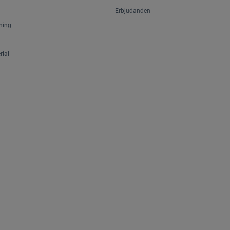
Erbjudanden
ning
ial