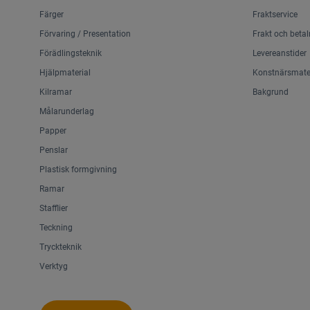
Färger
Fraktservice
Förvaring / Presentation
Frakt och betal
Förädlingsteknik
Levereanstider
Hjälpmaterial
Konstnärsmater
Kilramar
Bakgrund
Målarunderlag
Papper
Penslar
Plastisk formgivning
Ramar
Stafflier
Teckning
Tryckteknik
Verktyg