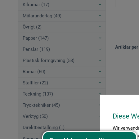
Kilramar (17)
Målarunderlag (49)
Övrigt (2)
Papper (147)
Artiklar per
Penslar (119)
Plastisk formgivning (53)
Ramar (60)
Stafflier (22)
Teckning (137)
Trycktekniker (45)
Diese W
Verktyg (50)
Direktbeställning (1)
Wir verwende
Medien anbie
Kampanjerbjudanden