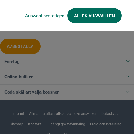
Auswahl bestätigen
ALLES AUSWÄHLEN
Produktkategorier
AVBESTÄLLA
Företag
Online-butiken
Goda skäl att välja boesner
Imprint
Allmänna affärsvillkor- och leveransvillkor
Dataskydd
Sitemap
Kontakt
Tillgänglighetsförklaring
Frakt och betalning