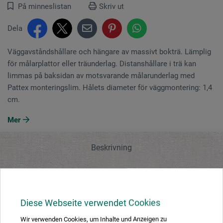
På minneslistan
Skriv ut
Dela
Väggavståndshållare och hängare av massivt bokträ. Lämplig
för målarplattor eller träunderlag. Distanshållare i trä kan
limmas på baksidan av motsvarande målarunderlag med
Pattex monteringslim. Hålets diameter för väggmontering: 1,4
cm.
Mer
Beskrivning
Tillverkarens kontakt
Diese Webseite verwendet Cookies
Beskrivning
Wir verwenden Cookies, um Inhalte und Anzeigen zu