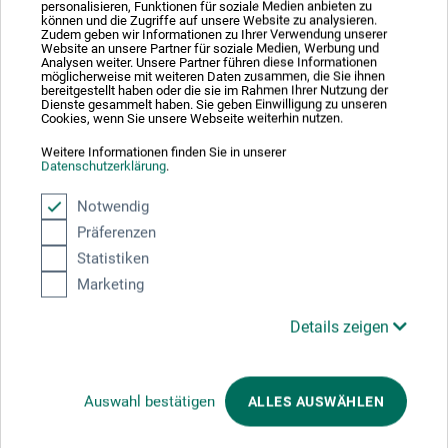
personalisieren, Funktionen für soziale Medien anbieten zu
können und die Zugriffe auf unsere Website zu analysieren.
Zudem geben wir Informationen zu Ihrer Verwendung unserer
Website an unsere Partner für soziale Medien, Werbung und
Väggavståndshållare och hängare av massivt bokträ.
Analysen weiter. Unsere Partner führen diese Informationen
Lämplig för målarplattor eller träunderlag. Distanshållare i
möglicherweise mit weiteren Daten zusammen, die Sie ihnen
bereitgestellt haben oder die sie im Rahmen Ihrer Nutzung der
trä kan limmas på baksidan av motsvarande
Dienste gesammelt haben. Sie geben Einwilligung zu unseren
Cookies, wenn Sie unsere Webseite weiterhin nutzen.
målarunderlag med Pattex monteringslim. Hålets
diameter för väggmontering: 1,4 cm.
Weitere Informationen finden Sie in unserer
Datenschutzerklärung
.
Notwendig
Präferenzen
Tillverkarens kontakt
Statistiken
Marketing
Här hittar du tillverkarens kontaktuppgifter för den här
Details zeigen
produkten.
boesner GmbH distribution + logistics
Auswahl bestätigen
ALLES AUSWÄHLEN
Liegnitzer Str. 17
58454 Witten