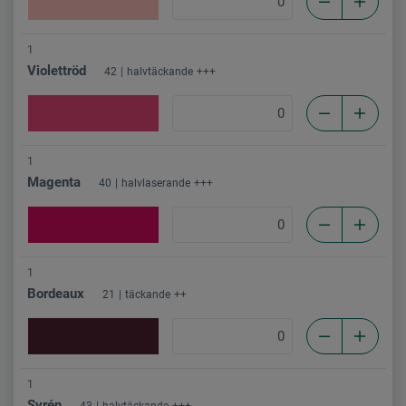
1
Violettröd
42
halvtäckande
+++
1
Magenta
40
halvlaserande
+++
1
Bordeaux
21
täckande
++
1
Syrén
43
halvtäckande
+++