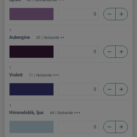
1
Aubergine
20
täckande
++
1
Violett
11
täckande
+++
1
Himmelsblå, ljus
44
täckande
+++