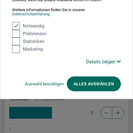
Weitere Informationen finden Sie in unserer
Datenschutzerklärung
.
1
Mörkblå/Nattblå
Notwendig
25
täckande
+++
Präferenzen
Statistiken
Marketing
1
Details zeigen
Coelinblå
37
halvtäckande
+++
Auswahl bestätigen
ALLES AUSWÄHLEN
1
Turkosblå
46
halvtäckande
+++
1