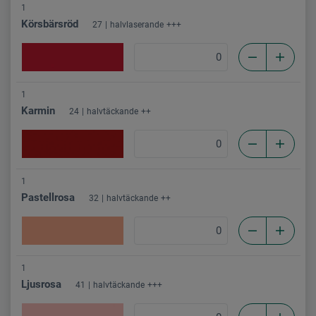
1
Körsbärsröd
27
halvlaserande
+++
1
Karmin
24
halvtäckande
++
1
Pastellrosa
32
halvtäckande
++
1
Ljusrosa
41
halvtäckande
+++