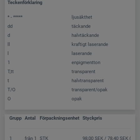
Teckenförklaring
* - *****
ljusäkthet
dd
täckande
d
halvtäckande
ll
kraftigt laserande
l
laserande
1
enpigmentton
T,tt
transparent
t
halvtransparent
T/O
transparent/opak
O
opak
Grupp
Antal
Förpackningsenhet
Styckpris
1
från
1
STK
98,00 SEK / 78,40 SEK (Net