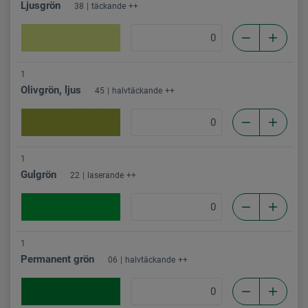
Ljusgrön
38
täckande
++
1
Olivgrön, ljus
45
halvtäckande
++
1
Gulgrön
22
laserande
++
1
Permanent grön
06
halvtäckande
++