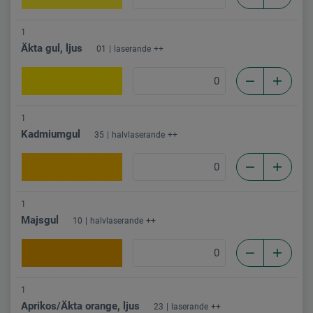
1
Äkta gul, ljus
01
laserande
++
1
Kadmiumgul
35
halvlaserande
++
1
Majsgul
10
halvlaserande
++
1
Aprikos/Äkta orange, ljus
23
laserande
++