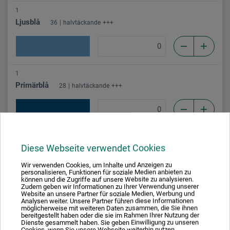
1
Ljusblå
36
halvtäckande
+++
1
Primärblå
28
halvtäckande
+++
1
Diese Webseite verwendet Cookies
Koboltblå/Koboltblå, imit.
07
täckande
+++
Wir verwenden Cookies, um Inhalte und Anzeigen zu
personalisieren, Funktionen für soziale Medien anbieten zu
können und die Zugriffe auf unsere Website zu analysieren.
Zudem geben wir Informationen zu Ihrer Verwendung unserer
Website an unsere Partner für soziale Medien, Werbung und
1
Analysen weiter. Unsere Partner führen diese Informationen
möglicherweise mit weiteren Daten zusammen, die Sie ihnen
Ultramarinblå
19
täckande
+++
bereitgestellt haben oder die sie im Rahmen Ihrer Nutzung der
Dienste gesammelt haben. Sie geben Einwilligung zu unseren
Cookies, wenn Sie unsere Webseite weiterhin nutzen.