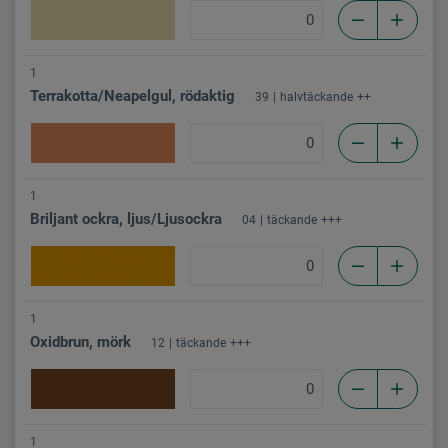
1
Terrakotta/Neapelgul, rödaktig
39
halvtäckande
++
1
Briljant ockra, ljus/Ljusockra
04
täckande
+++
1
Oxidbrun, mörk
12
täckande
+++
1