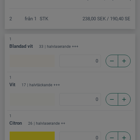
2
från
1
STK
238,00 SEK / 190,40 SEK (N
1
Blandad vit
33
halvlaserande
+++
1
Vit
17
halvtäckande
+++
1
Citron
26
halvlaserande
++