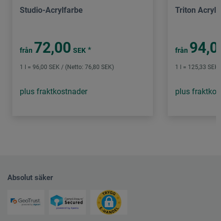
Studio-Acrylfarbe
Triton Acryli
72,00
94,0
*
från
SEK
från
1 l = 96,00 SEK / (Netto: 76,80 SEK)
1 l = 125,33 SEK 
plus fraktkostnader
plus fraktko
Absolut säker