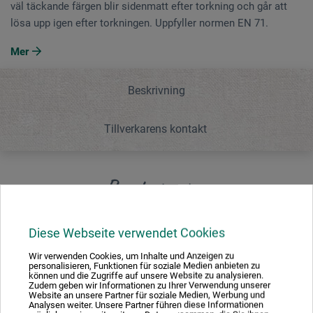
väl täckande färgen blir sidenmatt efter torkning och går att
lösa upp igen efter torkningen. Uppfyller normen EN 71.
Mer
Beskrivning
Tillverkarens kontakt
Beskrivning
Diese Webseite verwendet Cookies
Vattenbaserad flytande skol- och studie-gouache. Den
kraftiga, väl täckande färgen blir sidenmatt efter torkning
Wir verwenden Cookies, um Inhalte und Anzeigen zu
och går att lösa upp igen efter torkningen. Uppfyller
personalisieren, Funktionen für soziale Medien anbieten zu
können und die Zugriffe auf unsere Website zu analysieren.
normen EN 71.
Zudem geben wir Informationen zu Ihrer Verwendung unserer
Website an unsere Partner für soziale Medien, Werbung und
Analysen weiter. Unsere Partner führen diese Informationen