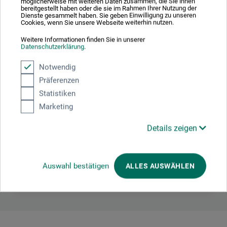
möglicherweise mit weiteren Daten zusammen, die Sie ihnen
bereitgestellt haben oder die sie im Rahmen Ihrer Nutzung der
Dienste gesammelt haben. Sie geben Einwilligung zu unseren
Cookies, wenn Sie unsere Webseite weiterhin nutzen.
Tillverkarens kontakt
Weitere Informationen finden Sie in unserer
Datenschutzerklärung
.
Här hittar du tillverkarens kontaktuppgifter för den här
Notwendig
produkten.
Präferenzen
Statistiken
Colart Northern Europe GmbH
Marketing
Gutenbergstr. 4
Details zeigen
63477 Maintal
Deutschland
Auswahl bestätigen
ALLES AUSWÄHLEN
post.de@colart.com