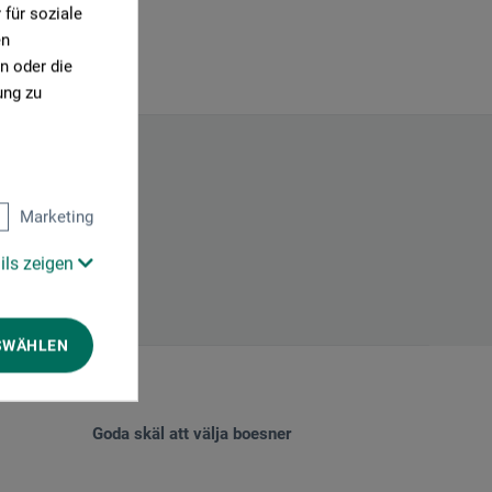
für soziale
en
n oder die
ung zu
Marketing
ils zeigen
SWÄHLEN
Goda skäl att välja boesner