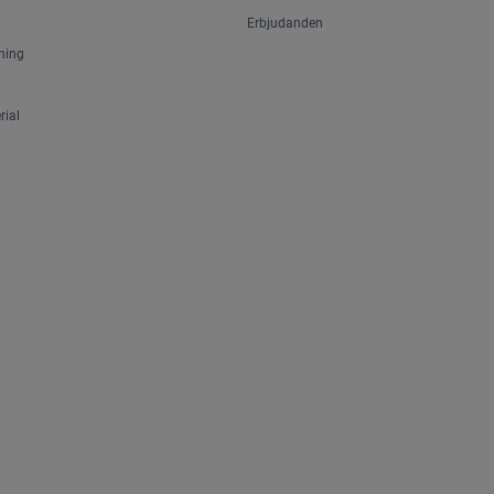
Erbjudanden
ning
ial