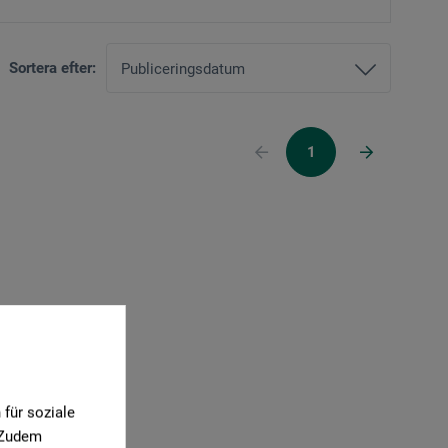
Sortera efter:
1
für soziale
. Zudem