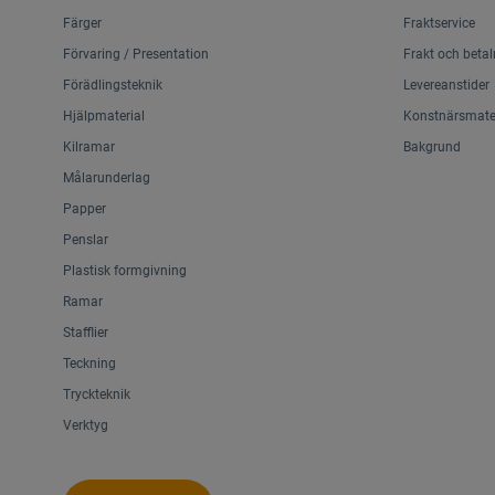
Färger
Fraktservice
Förvaring / Presentation
Frakt och betal
Förädlingsteknik
Levereanstider
Hjälpmaterial
Konstnärsmater
Kilramar
Bakgrund
Målarunderlag
Papper
Penslar
Plastisk formgivning
Ramar
Stafflier
Teckning
Tryckteknik
Verktyg