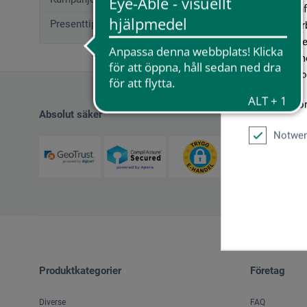
geben wir In
Presenttips (12)
Medien, Werb
möglicherwei
sie im Rahme
unseren Cook
Weitere Info
Absolut säker
Notwen
Produktkategorier
Företag
Diverse
FAQ