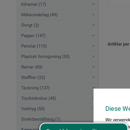
Kilramar (17)
Målarunderlag (49)
Övrigt (2)
Papper (147)
Artiklar per
Penslar (119)
Plastisk formgivning (53)
Ramar (60)
Stafflier (22)
Teckning (137)
Trycktekniker (45)
Diese W
Verktyg (50)
Direktbeställning (1)
Wir verwende
Medien anbie
Kampanjerbjudanden