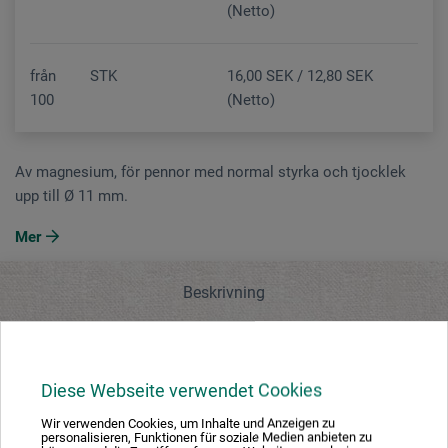
(Netto)
från
STK
16,00 SEK / 12,80 SEK
100
(Netto)
Av magnesium, för pennor med normal styrka och tjocklek
upp till Ø 11 mm.
Mer
Beskrivning
Tillverkarens kontakt
Diese Webseite verwendet Cookies
Beskrivning
Wir verwenden Cookies, um Inhalte und Anzeigen zu
personalisieren, Funktionen für soziale Medien anbieten zu