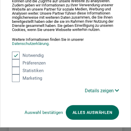
können und die Zugriffe auf unsere Website zu analysieren.
Zudem geben wir Informationen zu Ihrer Verwendung unserer
Website an unsere Partner für soziale Medien, Werbung und
Analysen weiter. Unsere Partner führen diese Informationen
Av magnesium, för pennor med normal styrka och
möglicherweise mit weiteren Daten zusammen, die Sie ihnen
tjocklek upp till Ø 11 mm.
bereitgestellt haben oder die sie im Rahmen Ihrer Nutzung der
Dienste gesammelt haben. Sie geben Einwilligung zu unseren
Cookies, wenn Sie unsere Webseite weiterhin nutzen.
Weitere Informationen finden Sie in unserer
Datenschutzerklärung
.
Tillverkarens kontakt
Notwendig
Präferenzen
Här hittar du tillverkarens kontaktuppgifter för den här
Statistiken
produkten.
Marketing
Details zeigen
boesner GmbH distribution + logistics
Liegnitzer Str. 17
Auswahl bestätigen
ALLES AUSWÄHLEN
58454 Witten
DEUTSCHLAND