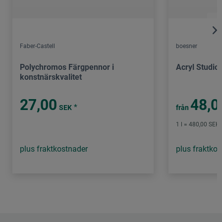
Faber-Castell
boesner
Polychromos Färgpennor i
Acryl Studio
konstnärskvalitet
27,00
48,0
*
SEK
från
1 l = 480,00 SEK 
plus fraktkostnader
plus fraktko