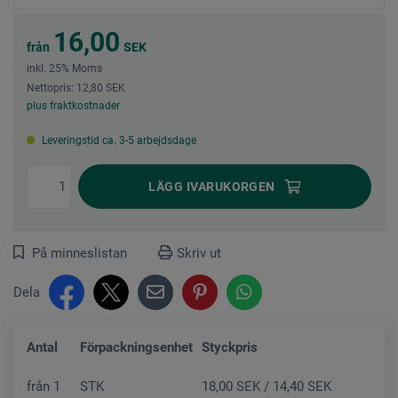
16,00
från
SEK
inkl. 25% Moms
Nettopris: 12,80 SEK
plus fraktkostnader
Leveringstid ca. 3-5 arbejdsdage
LÄGG I
VARUKORGEN
På minneslistan
Skriv ut
Dela
Antal
Förpackningsenhet
Styckpris
från
1
STK
18,00 SEK / 14,40 SEK