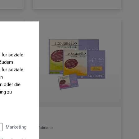
für soziale
. Zudem
für soziale
en
n oder die
ung zu
Marketing
Fabriano