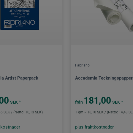
Fabriano
a Artist Paperpack
Accademia Teckningspapperr
00
181,00
*
*
SEK
från
SEK
6 SEK / (Netto: 10,13 SEK)
1 qm = 18,10 SEK / (Netto: 14,48 S
tkostnader
plus fraktkostnader