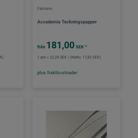
Fabriano
Accademia Teckningspapper
181,00
*
från
SEK
EK)
1 qm = 22,28 SEK / (Netto: 17,82 SEK)
plus fraktkostnader