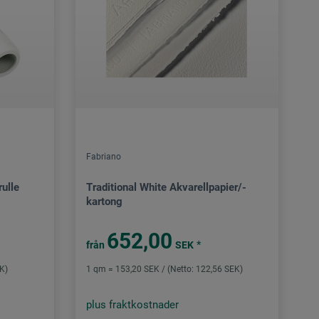
Fabriano
ulle
Traditional White Akvarellpapier/-
kartong
652,00
*
från
SEK
EK)
1 qm = 153,20 SEK / (Netto: 122,56 SEK)
plus fraktkostnader