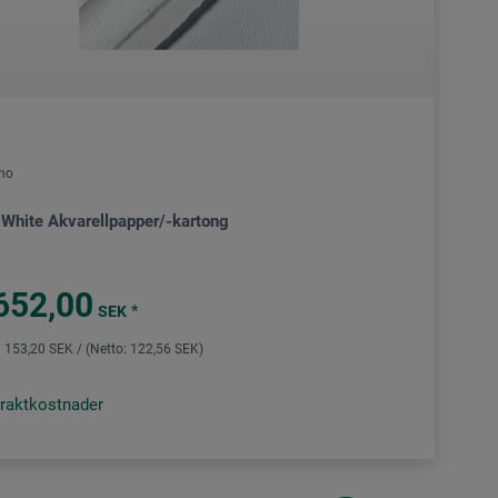
no
 White Akvarellpapper/-kartong
652,00
*
SEK
 153,20 SEK / (Netto: 122,56 SEK)
fraktkostnader