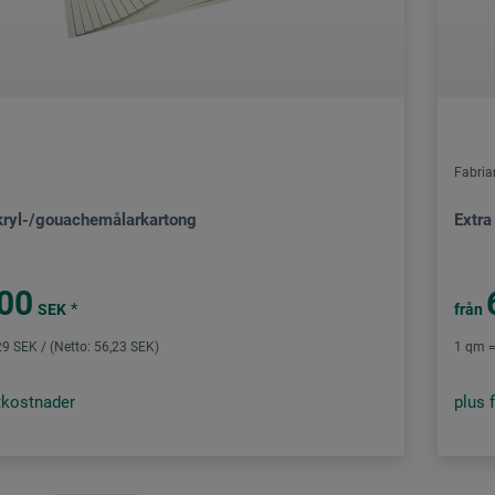
Fabria
akryl-/gouachemålarkartong
Extra
00
*
SEK
från
9 SEK / (Netto: 56,23 SEK)
1 qm =
tkostnader
plus 