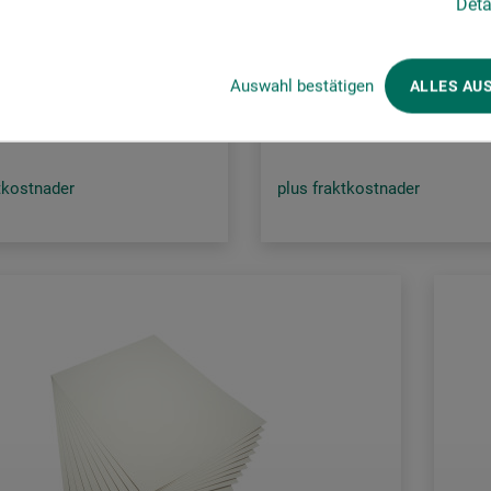
Deta
4 Teckningspapper
Disegno 4 Teckningspapper
2,00
327,00
Auswahl bestätigen
ALLES AU
*
*
SEK
från
SEK
1 qm = 37,37 SEK / (Netto: 29,90 S
tkostnader
plus fraktkostnader