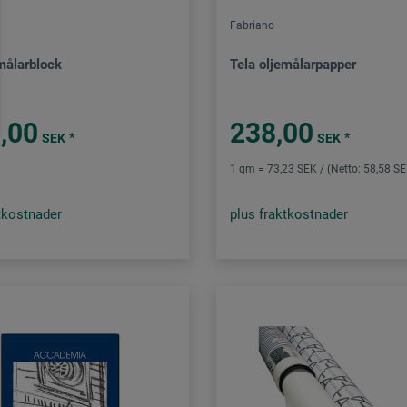
Fabriano
målarblock
Tela oljemålarpapper
,00
238,00
*
*
SEK
SEK
1 qm = 73,23 SEK / (Netto: 58,58 S
tkostnader
plus fraktkostnader