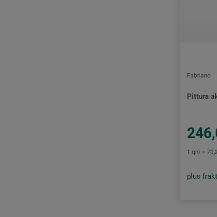
Fabriano
Pittura 
246,
1 qm = 70,2
plus frak