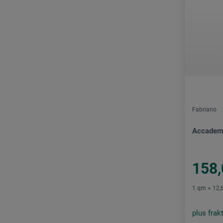
Fabriano
Accademi
158,
1 qm = 12,6
plus frak