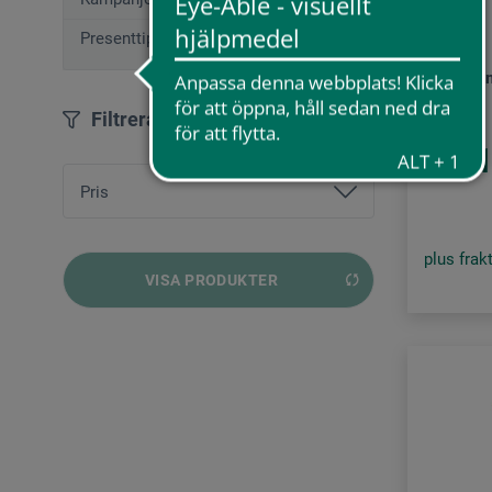
Fabriano
Presenttips (12)
Tela olje
Filtrera
91
från
Pris
plus frak
från
22,00 SEK
bis
652,00 SEK
VISA PRODUKTER