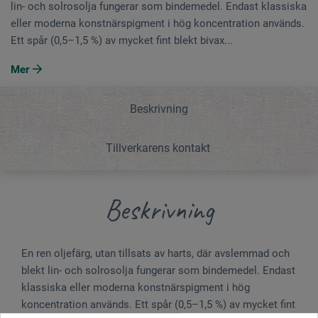
lin- och solrosolja fungerar som bindemedel. Endast klassiska
eller moderna konstnärspigment i hög koncentration används.
Ett spår (0,5–1,5 %) av mycket fint blekt bivax...
Mer
Beskrivning
Tillverkarens kontakt
Beskrivning
En ren oljefärg, utan tillsats av harts, där avslemmad och
blekt lin- och solrosolja fungerar som bindemedel. Endast
klassiska eller moderna konstnärspigment i hög
koncentration används. Ett spår (0,5–1,5 %) av mycket fint