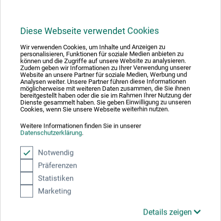
blekt bivax som beståndsdel i konsistensmedlet ger
färgen en smörliknande, kort konsistens och gör filmen
mindre spröd. Lukas Studio fascinerar med mycket hög
Diese Webseite verwendet Cookies
ljusäkthet, mycket bra blandningsegenskaper och hög
Wir verwenden Cookies, um Inhalte und Anzeigen zu
briljans.
personalisieren, Funktionen für soziale Medien anbieten zu
können und die Zugriffe auf unsere Website zu analysieren.
Zudem geben wir Informationen zu Ihrer Verwendung unserer
Website an unsere Partner für soziale Medien, Werbung und
Riskhänvisning
Analysen weiter. Unsere Partner führen diese Informationen
möglicherweise mit weiteren Daten zusammen, die Sie ihnen
bereitgestellt haben oder die sie im Rahmen Ihrer Nutzung der
Dienste gesammelt haben. Sie geben Einwilligung zu unseren
Cookies, wenn Sie unsere Webseite weiterhin nutzen.
Weitere Informationen finden Sie in unserer
Datenschutzerklärung
.
Zinkvit, Titanvit, Beige, Briljant gul: Giftigt för
Notwendig
vattenorganismer, med långvarig verkan.
Präferenzen
Statistiken
Marketing
Tillverkarens kontakt
Details zeigen