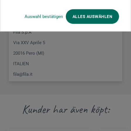
Här hittar du tillverkarens kontaktuppgifter för den här
produkten.
Auswahl bestätigen
ALLES AUSWÄHLEN
Fila S.p.A
Via XXV Aprile 5
20016 Pero (MI)
ITALIEN
fila@fila.it
Kunder har även köpt: