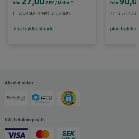
27,00
90,0
*
från
SEK
/ Meter
från
1 = 27,00 SEK / (Netto: 21,60 SEK)
1 l = 2 571,43 SE
plus fraktkostnader
plus fraktko
Absolut säker
Välj betalningssätt