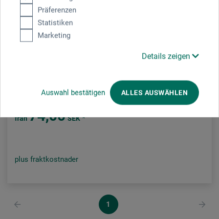
Präferenzen
Statistiken
Marketing
Details zeigen
Friedrich Müller
Original knivslipsten
Auswahl bestätigen
ALLES AUSWÄHLEN
74,00
*
från
SEK
plus fraktkostnader
1