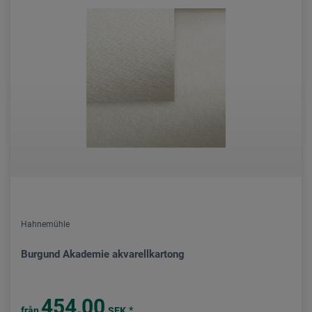
Hahnemühle
Burgund Akademie akvarellkartong
454,00
*
från
SEK