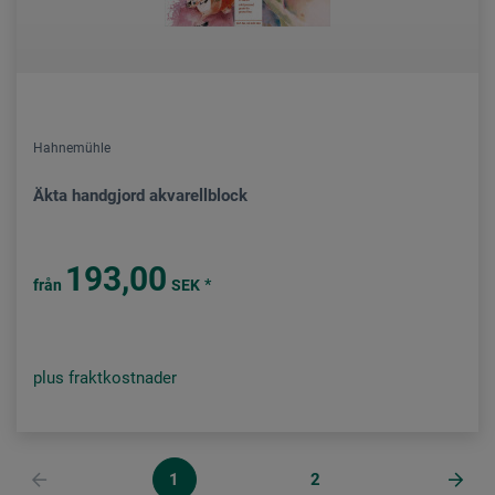
Hahnemühle
Äkta handgjord akvarellblock
193,00
*
från
SEK
plus fraktkostnader
1
2