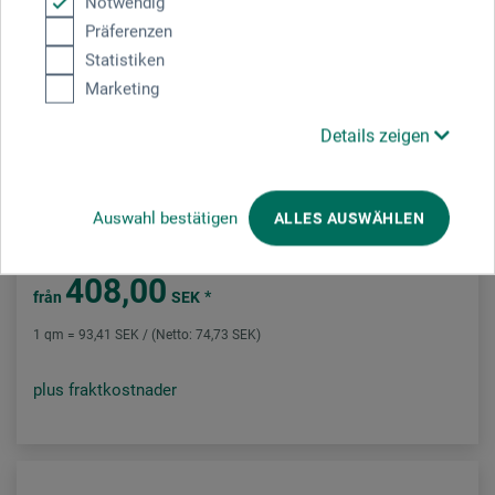
Notwendig
Präferenzen
Statistiken
Marketing
Details zeigen
Hahnemühle
Handgjord koppartryckskartong
Auswahl bestätigen
ALLES AUSWÄHLEN
408,00
*
från
SEK
1 qm = 93,41 SEK / (Netto: 74,73 SEK)
plus fraktkostnader