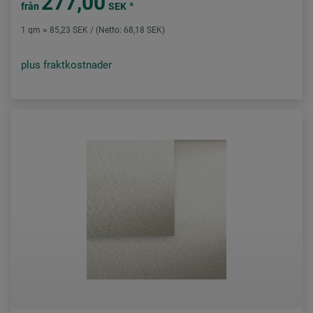
277,00
*
från
SEK
1 qm = 85,23 SEK / (Netto: 68,18 SEK)
plus fraktkostnader