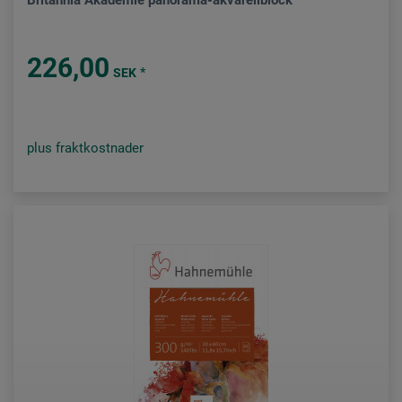
Britannia Akademie panorama-akvarellblock
226,00
*
SEK
plus fraktkostnader