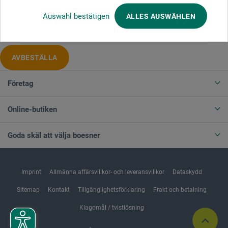
Produktkategorier
Auswahl bestätigen
ALLES AUSWÄHLEN
AVBESTÄLLA
Företag
Online-butiken
Goda skäl att välja boesner
Imprint
Allmänna affärsvillkor- och leveransvillkor
Dataskydd
Sitemap
Kontakt
Tillgänglighetsförklaring
Frakt och betalning
Klagomål / tvistlösning