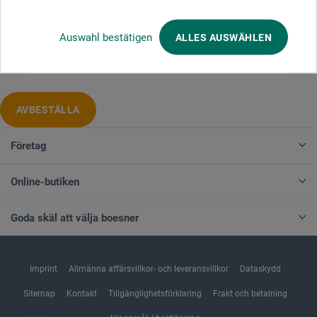
Auswahl bestätigen
ALLES AUSWÄHLEN
Produktkategorier
AVBESTÄLLA
Företag
Online-butiken
Goda skäl att välja boesner
Imprint
Allmänna affärsvillkor- och leveransvillkor
Dataskydd
Sitemap
Kontakt
Tillgänglighetsförklaring
Frakt och betalning