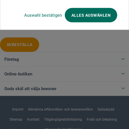
Auswahl bestätigen
ALLES AUSWÄHLEN
Produktkategorier
AVBESTÄLLA
Företag
Online-butiken
Goda skäl att välja boesner
Imprint
Allmänna affärsvillkor- och leveransvillkor
Dataskydd
Sitemap
Kontakt
Tillgänglighetsförklaring
Frakt och betalning