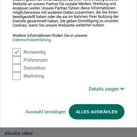
Website an unsere Partner für soziale Medien, Werbung und
MARPA JANSEN
Analysen weiter. Unsere Partner führen diese Informationen
möglicherweise mit weiteren Daten zusammen, die Sie ihnen
bereitgestellt haben oder die sie im Rahmen Ihrer Nutzung der
Rulle med teckningspapper
Dienste gesammelt haben. Sie geben Einwilligung zu unseren
Cookies, wenn Sie unsere Webseite weiterhin nutzen.
Weitere Informationen finden Sie in unserer
104,00
Datenschutzerklärung
.
*
SEK
Notwendig
1 qm = 14,86 SEK / (Netto: 11,89 SEK)
Präferenzen
Statistiken
plus fraktkostnader
Marketing
Details zeigen
1
Auswahl bestätigen
ALLES AUSWÄHLEN
Absolut säker