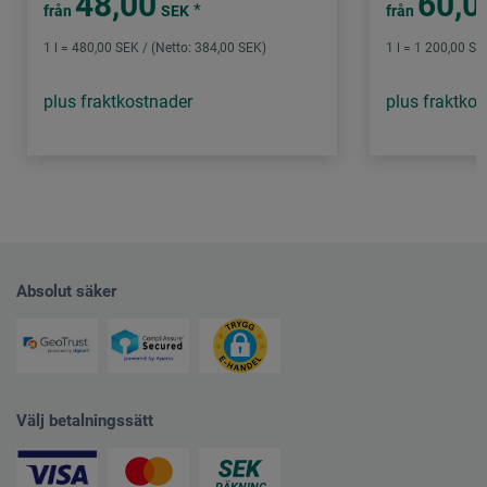
48,00
60,0
*
från
SEK
från
1 l = 480,00 SEK / (Netto: 384,00 SEK)
1 l = 1 200,00 SE
plus fraktkostnader
plus fraktko
Absolut säker
Välj betalningssätt