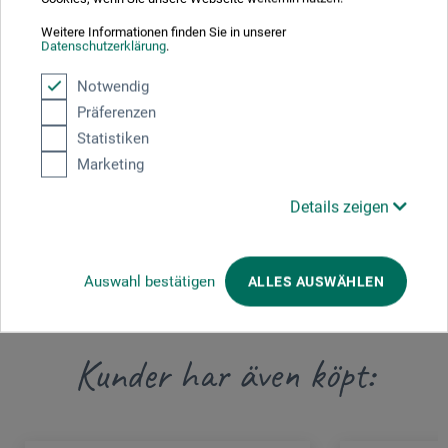
Här hittar du tillverkarens kontaktuppgifter för den här
Weitere Informationen finden Sie in unserer
Datenschutzerklärung
.
produkten.
Notwendig
boesner GmbH holding + innovations
Präferenzen
Statistiken
Gewerkenstr. 2
Marketing
58456 Witten
Details zeigen
DEUTSCHLAND
pm@boesner.com
Auswahl bestätigen
ALLES AUSWÄHLEN
Kunder har även köpt: