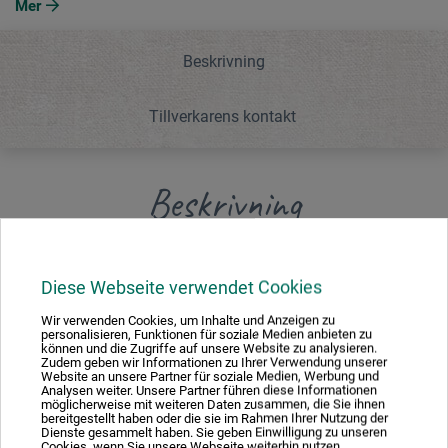
Mer
Beskrivning
Tillverkarens kontakt
Beskrivning
Ergonomiskt utformad designpennhållare av trä med
Diese Webseite verwendet Cookies
metallspets. Finns att beställa i svart eller betsad
mahogny.
Wir verwenden Cookies, um Inhalte und Anzeigen zu
personalisieren, Funktionen für soziale Medien anbieten zu
können und die Zugriffe auf unsere Website zu analysieren.
Zudem geben wir Informationen zu Ihrer Verwendung unserer
Website an unsere Partner für soziale Medien, Werbung und
Analysen weiter. Unsere Partner führen diese Informationen
möglicherweise mit weiteren Daten zusammen, die Sie ihnen
Tillverkarens kontakt
bereitgestellt haben oder die sie im Rahmen Ihrer Nutzung der
Dienste gesammelt haben. Sie geben Einwilligung zu unseren
Cookies, wenn Sie unsere Webseite weiterhin nutzen.