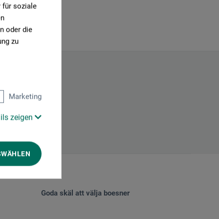
für soziale
en
n oder die
ung zu
Marketing
ils zeigen
SWÄHLEN
Goda skäl att välja boesner