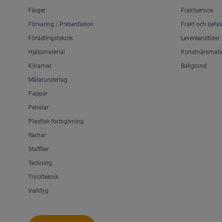
Färger
Fraktservice
Förvaring / Presentation
Frakt och betal
Förädlingsteknik
Levereanstider
Hjälpmaterial
Konstnärsmater
Kilramar
Bakgrund
Målarunderlag
Papper
Penslar
Plastisk formgivning
Ramar
Stafflier
Teckning
Tryckteknik
Verktyg