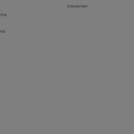
Erbjudanden
ning
ial