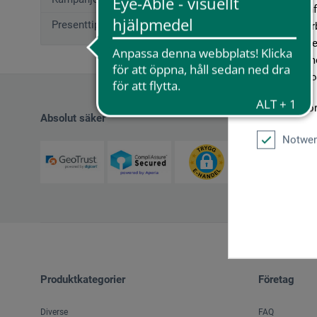
geben wir In
Presenttips (12)
Medien, Werb
möglicherwei
sie im Rahme
unseren Cook
Weitere Info
Absolut säker
Notwen
Produktkategorier
Företag
Diverse
FAQ