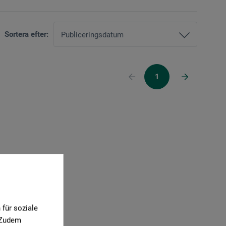
Sortera efter:
1
für soziale
. Zudem