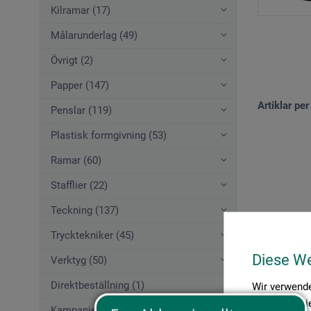
Kilramar (17)
Målarunderlag (49)
Övrigt (2)
Papper (147)
Artiklar per
Penslar (119)
Plastisk formgivning (53)
Ramar (60)
Stafflier (22)
Teckning (137)
Trycktekniker (45)
Diese W
Verktyg (50)
Direktbeställning (1)
Wir verwende
Medien anbie
Kampanjerbjudanden