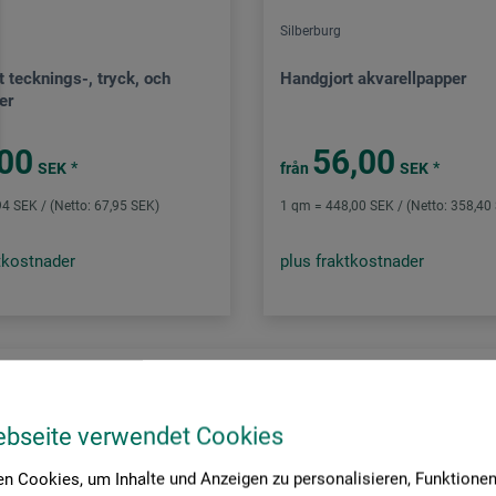
Silberburg
 tecknings-, tryck, och
Handgjort akvarellpapper
er
00
56,00
*
*
SEK
från
SEK
4 SEK / (Netto: 67,95 SEK)
1 qm = 448,00 SEK / (Netto: 358,40
tkostnader
plus fraktkostnader
ebseite verwendet Cookies
n Cookies, um Inhalte und Anzeigen zu personalisieren, Funktionen 