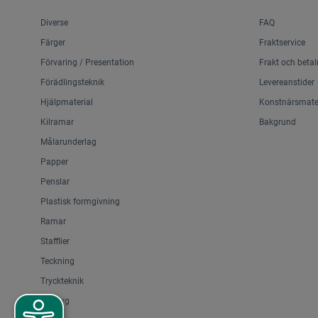
Diverse
FAQ
Färger
Fraktservice
Förvaring / Presentation
Frakt och betal
Förädlingsteknik
Levereanstider
Hjälpmaterial
Konstnärsmater
Kilramar
Bakgrund
Målarunderlag
Papper
Penslar
Plastisk formgivning
Ramar
Stafflier
Teckning
Tryckteknik
Verktyg