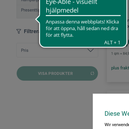
Silberburg
Presenttips (12)
Handgjort
brevpapp
Filtrera
265,
Pris
1 qm = 84,9
plus frak
från
56,00 SEK
bis
567,00 SEK
VISA PRODUKTER
Diese W
Wir verwende