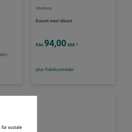
Silberburg
Kuvert med råkant
94,00
*
från
SEK
 SEK)
plus fraktkostnader
für soziale