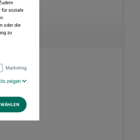
. Zudem
für soziale
en
n oder die
ung zu
Marketing
ils zeigen
SWÄHLEN