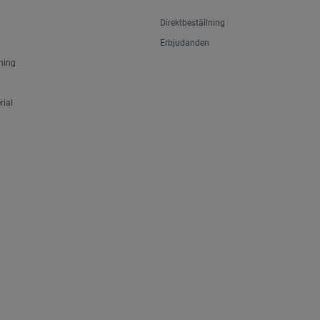
Direktbeställning
Erbjudanden
ning
ial