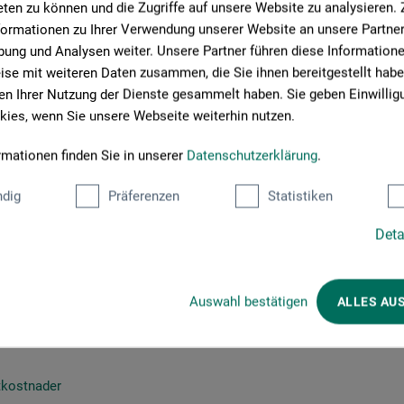
ten zu können und die Zugriffe auf unsere Website zu analysieren
formationen zu Ihrer Verwendung unserer Website an unsere Partner 
ung und Analysen weiter. Unsere Partner führen diese Information
se mit weiteren Daten zusammen, die Sie ihnen bereitgestellt habe
n Ihrer Nutzung der Dienste gesammelt haben. Sie geben Einwillig
ies, wenn Sie unsere Webseite weiterhin nutzen.
rmationen finden Sie in unserer
Datenschutzerklärung
.
dig
Präferenzen
Statistiken
Deta
kningsbok med handgjort papper
00
Auswahl bestätigen
ALLES AU
*
SEK
tkostnader