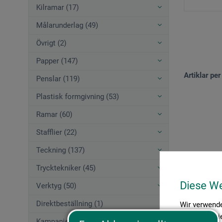
Kilramar (17)
Målarunderlag (49)
Övrigt (2)
Papper (147)
Artiklar per
Penslar (119)
Plastisk formgivning (53)
Ramar (60)
Stafflier (22)
Teckning (137)
Trycktekniker (45)
Diese W
Verktyg (50)
Direktbeställning (1)
Wir verwende
Medien anbie
Kampanjerbjudanden