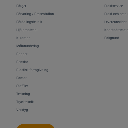
Färger
Fraktservice
Förvaring / Presentation
Frakt och betal
Förädlingsteknik
Levereanstider
Hjälpmaterial
Konstnärsmater
Kilramar
Bakgrund
Målarunderlag
Papper
Penslar
Plastisk formgivning
Ramar
Stafflier
Teckning
Tryckteknik
Verktyg