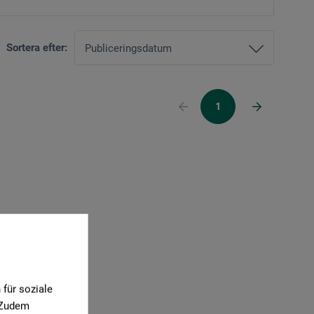
Sortera efter:
1
für soziale
. Zudem