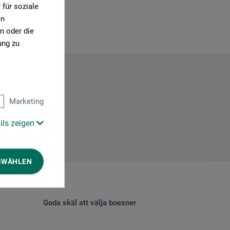
für soziale
en
n oder die
ung zu
Marketing
ils zeigen
SWÄHLEN
Goda skäl att välja boesner