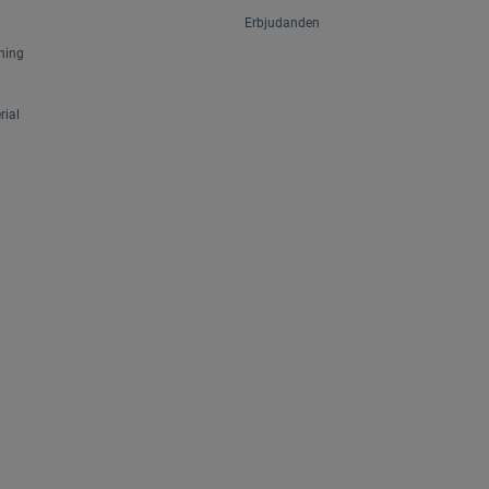
Erbjudanden
ning
ial