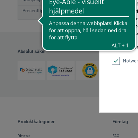
geben wir In
Presenttips (12)
Medien, Werb
möglicherwei
sie im Rahme
unseren Cook
Weitere Info
Absolut säker
Notwen
Produktkategorier
Företag
Diverse
FAQ