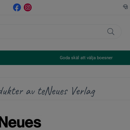
Goda skäl att välja boesner
dukter av teNeues Verlag