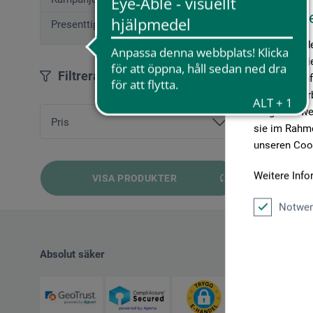
Diese W
Presenttips (12)
Wir verwende
Medien anbie
Filtrera
geben wir In
Medien, Werb
möglicherwei
Pris
sie im Rahme
unseren Cook
från
23,31 SEK
bis
64,25 SEK
Weitere Info
VISA PRODUKTER
Notwen
Absolut säker