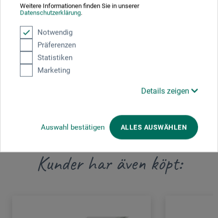
Weitere Informationen finden Sie in unserer
produkten.
Datenschutzerklärung
.
Notwendig
boesner GmbH distribution + logistics
Präferenzen
Liegnitzer Str. 17
Statistiken
58454 Witten
Marketing
DEUTSCHLAND
Details zeigen
info.dl@boesner.com
Auswahl bestätigen
ALLES AUSWÄHLEN
Kunder har även köpt: