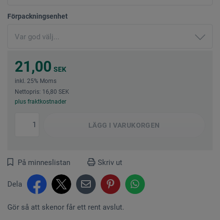
Förpackningsenhet
21,00
SEK
inkl. 25% Moms
Nettopris: 16,80 SEK
plus fraktkostnader
LÄGG I
VARUKORGEN
På minneslistan
Skriv ut
Dela
Gör så att skenor får ett rent avslut.