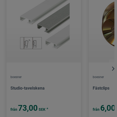
boesner
boesner
Studio-tavelskena
Fästclips
73,00
6,00
*
från
SEK
från