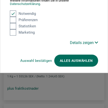
Weitere Informationen finden Sie in unserer
Datenschutzerklärung
.
Notwendig
Präferenzen
Statistiken
Marketing
Details zeigen
Sigillfärg
Auswahl bestätigen
ALLES AUSWÄHLEN
28,00
*
SEK
1 Kg = 1 555,56 SEK / (Netto: 1 244,45 SEK)
plus fraktkostnader