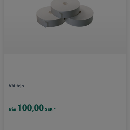
Våt tejp
100,00
*
från
SEK