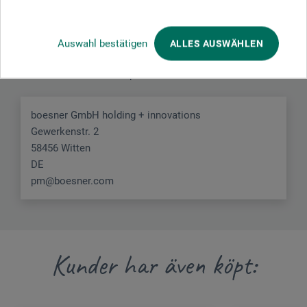
Tillverkarens kontakt
Auswahl bestätigen
ALLES AUSWÄHLEN
Här hittar du tillverkarens kontaktuppgifter för den här
produkten.
boesner GmbH holding + innovations
Gewerkenstr. 2
58456 Witten
DE
pm@boesner.com
Kunder har även köpt: