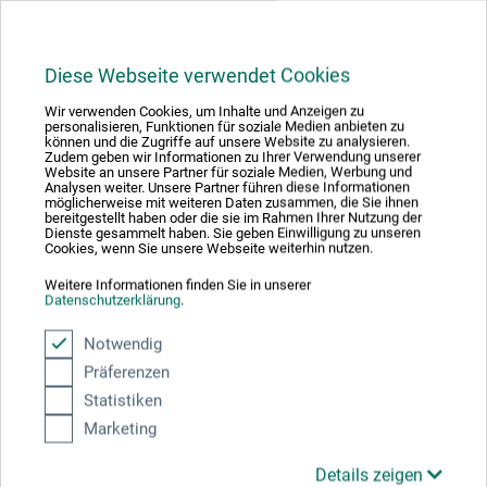
Tillverkarens kontakt
Diese Webseite verwendet Cookies
Beskrivning
Wir verwenden Cookies, um Inhalte und Anzeigen zu
personalisieren, Funktionen für soziale Medien anbieten zu
können und die Zugriffe auf unsere Website zu analysieren.
Zudem geben wir Informationen zu Ihrer Verwendung unserer
Kilramen i den populära boesner-studiekvaliteten med
Website an unsere Partner für soziale Medien, Werbung und
Analysen weiter. Unsere Partner führen diese Informationen
miljömedvetet materialkoncept: Ramen av högkvalitativt
möglicherweise mit weiteren Daten zusammen, die Sie ihnen
granträ tillverkas i Europa och är omsorgsfullt sinkad med
bereitgestellt haben oder die sie im Rahmen Ihrer Nutzung der
Dienste gesammelt haben. Sie geben Einwilligung zu unseren
kilar. Det certifierade virket kommer från hållbart
Cookies, wenn Sie unsere Webseite weiterhin nutzen.
skogsbruk. Eco Plus-ramarna är uppspända med en
Weitere Informationen finden Sie in unserer
förgrunderad, lätt sugande bomullsduk (ytvikt 280 g/m²)
Datenschutzerklärung
.
med jämn struktur. Det resurssnåla konceptet säkrar en
Notwendig
miljövänlig kvalitet till ett populärt lågt pris. Särskilt
Präferenzen
intressant för storförbrukare: Vid beställning av hela
paket reduceras priset ytterligare med ca 5 %.
Statistiken
Marketing
Details zeigen