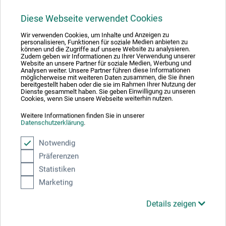
glanseffekten för akrylfärgen och akrylhjälpmedlen och
förbättrar deras vidhäftningsegenskaper. Lämpar sig
Diese Webseite verwendet Cookies
mycket bra för skiktmåleri.
Wir verwenden Cookies, um Inhalte und Anzeigen zu
personalisieren, Funktionen für soziale Medien anbieten zu
können und die Zugriffe auf unsere Website zu analysieren.
Zudem geben wir Informationen zu Ihrer Verwendung unserer
Riskhänvisning
Website an unsere Partner für soziale Medien, Werbung und
Analysen weiter. Unsere Partner führen diese Informationen
möglicherweise mit weiteren Daten zusammen, die Sie ihnen
bereitgestellt haben oder die sie im Rahmen Ihrer Nutzung der
Innehåller biocidprodukter. Innehåller 1,2-
Dienste gesammelt haben. Sie geben Einwilligung zu unseren
benzisothiazol-3(2H)-one, 5-chloro-2-methyl-2H-
Cookies, wenn Sie unsere Webseite weiterhin nutzen.
isothiazol-3-one, 2-methyl-2H-isothiazol-3-one, 2-
Weitere Informationen finden Sie in unserer
octyl-2H-isothiazol-3-one. Kan utlösa allergiska
Datenschutzerklärung
.
reaktioner.
Notwendig
Präferenzen
Statistiken
Marketing
Tillverkarens kontakt
Details zeigen
Här hittar du tillverkarens kontaktuppgifter för den här