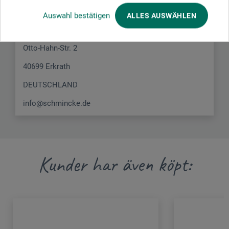
produkten.
Auswahl bestätigen
ALLES AUSWÄHLEN
H. Schmincke & Co. GmbH & Co. KG
Otto-Hahn-Str. 2
40699 Erkrath
DEUTSCHLAND
info@schmincke.de
Kunder har även köpt: