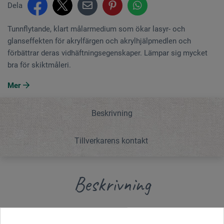
Dela
Tunnflytande, klart målarmedium som ökar lasyr- och
glanseffekten för akrylfärgen och akrylhjälpmedlen och
förbättrar deras vidhäftningsegenskaper. Lämpar sig mycket
bra för skiktmåleri.
Mer
Beskrivning
Tillverkarens kontakt
Beskrivning
Tunnflytande, klart målarmedium som ökar lasyr- och