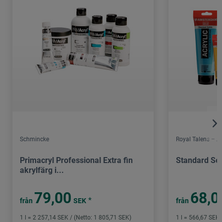
Schmincke
Royal Talens – 
Primacryl Professional Extra fin
Standard Ser
akrylfärg i...
79,00
68,0
*
från
SEK
från
1 l = 2 257,14 SEK / (Netto: 1 805,71 SEK)
1 l = 566,67 SEK 