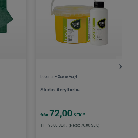
boesner – Scene Acryl
Studio-Acrylfarbe
72,00
*
från
SEK
1 l = 96,00 SEK / (Netto: 76,80 SEK)