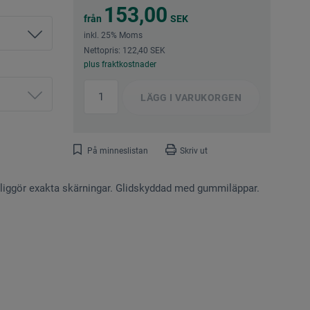
153,00
från
SEK
inkl. 25% Moms
Nettopris: 122,40 SEK
plus fraktkostnader
LÄGG I
VARUKORGEN
På minneslistan
Skriv ut
jliggör exakta skärningar. Glidskyddad med gummiläppar.