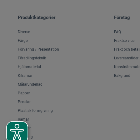
Produktkategorier
Företag
Diverse
FAQ
Färger
Fraktservice
Förvaring / Presentation
Frakt och betal
Förädlingsteknik
Levereanstider
Hjälpmaterial
Konstnärsmater
Kilramar
Bakgrund
Målarunderlag
Papper
Penslar
Plastisk formgivning
Ramar
Stafflier
Teckning