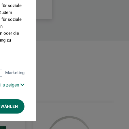
für soziale
. Zudem
für soziale
en
n oder die
ung zu
:
Marketing
ils zeigen
SWÄHLEN