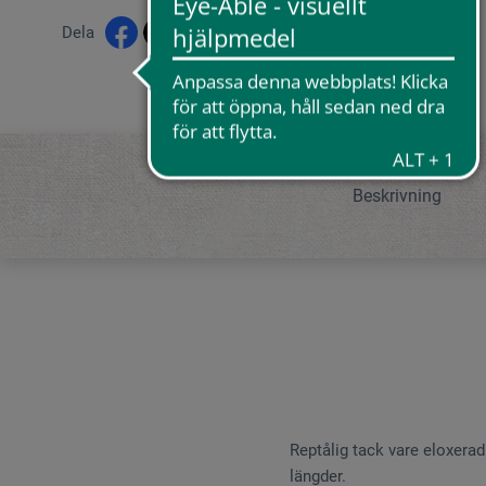
Dela
Beskrivning
Reptålig tack vare eloxera
längder.