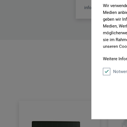
Wir verwende
info.dl@boesner.com
Medien anbie
geben wir In
Medien, Werb
möglicherwei
sie im Rahme
unseren Cook
Weitere Info
Notwen