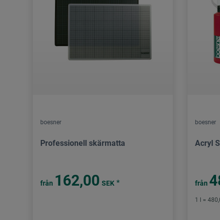
boesner
boesner
Professionell skärmatta
Acryl S
162,00
4
*
från
SEK
från
1 l = 480