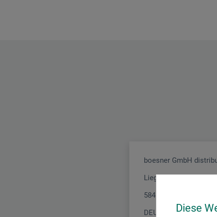
boesner GmbH distribu
Liegnitzer Str. 17
58454 Witten
Diese W
DEUTSCHLAND