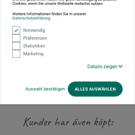
Cookies, wenn Sie unsere Webseite weiterhin nutzen.
Tillverkarens kontakt
Weitere Informationen finden Sie in unserer
Datenschutzerklärung
.
Notwendig
Här hittar du tillverkarens kontaktuppgifter för den här
produkten.
Präferenzen
Statistiken
Marketing
boesner GmbH holding + innovations
Gewerkenstr. 2
Details zeigen
58456 Witten
DE
pm@boesner.com
Auswahl bestätigen
ALLES AUSWÄHLEN
Kunder har även köpt: