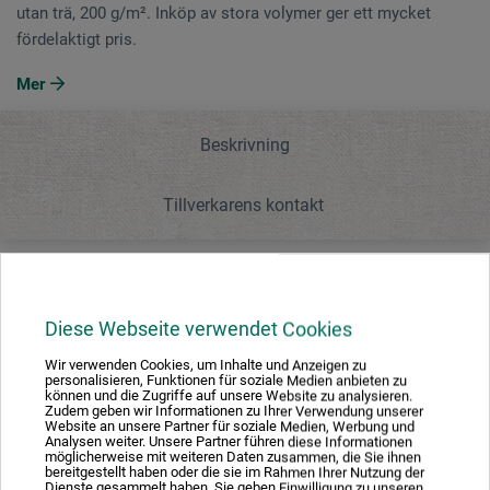
utan trä, 200 g/m². Inköp av stora volymer ger ett mycket
fördelaktigt pris.
Mer
Beskrivning
Tillverkarens kontakt
Beskrivning
Diese Webseite verwendet Cookies
Vit, matt teckningskartong med bra grepp, i fin kvalitet.
Wir verwenden Cookies, um Inhalte und Anzeigen zu
personalisieren, Funktionen für soziale Medien anbieten zu
Syrafri, utan trä, 200 g/m². Inköp av stora volymer ger ett
können und die Zugriffe auf unsere Website zu analysieren.
Zudem geben wir Informationen zu Ihrer Verwendung unserer
mycket fördelaktigt pris.
Website an unsere Partner für soziale Medien, Werbung und
Analysen weiter. Unsere Partner führen diese Informationen
möglicherweise mit weiteren Daten zusammen, die Sie ihnen
bereitgestellt haben oder die sie im Rahmen Ihrer Nutzung der
Dienste gesammelt haben. Sie geben Einwilligung zu unseren