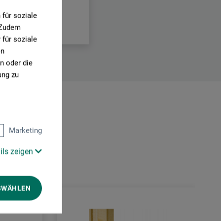
für soziale
. Zudem
für soziale
en
n oder die
ung zu
:
Marketing
ils zeigen
SWÄHLEN