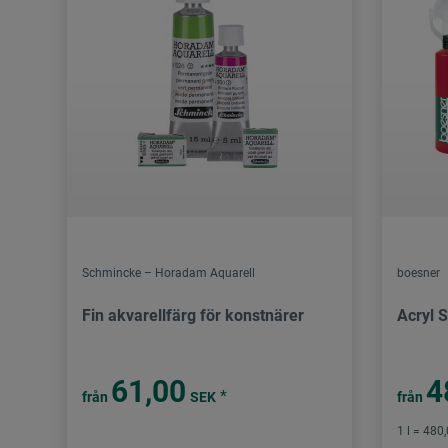
Schmincke – Horadam Aquarell
boesner
Fin akvarellfärg för konstnärer
Acryl S
61,00
4
*
från
SEK
från
1 l = 480