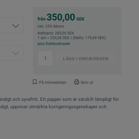
350,00
från
SEK
inkl. 25% Moms
Nettopris: 280,00 SEK
1 qm = 224,36 SEK / (Netto: 179,49 SEK)
plus fraktkostnader
LÄGG I
VARUKORGEN
På minneslistan
Skriv ut
ändigt och syrafritt. Ett papper som är särskilt lämpligt för
ndigt, uppvisar utmärkta korrigeringsegenskaper och