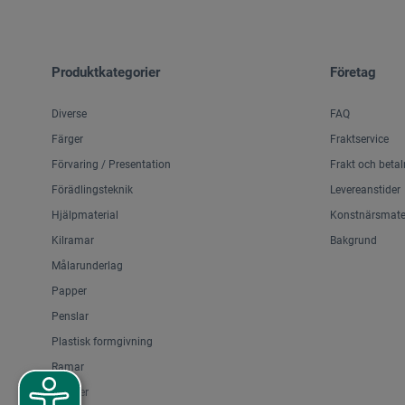
Produktkategorier
Företag
Diverse
FAQ
Färger
Fraktservice
Förvaring / Presentation
Frakt och betal
Förädlingsteknik
Levereanstider
Hjälpmaterial
Konstnärsmater
Kilramar
Bakgrund
Målarunderlag
Papper
Penslar
Plastisk formgivning
Ramar
Stafflier