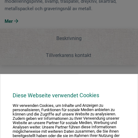
modelleringspinne, svamp, träspatel, drejkniv, skärtråd,
metallspackel och graveringsnål av metall.
Mer
Beskrivning
Tillverkarens kontakt
Beskrivning
Diese Webseite verwendet Cookies
Satsen innehåller 1 dubbelsidig skärtråd för modellering
Wir verwenden Cookies, um Inhalte und Anzeigen zu
(längd cirka 20 cm), 1 stor skärtråd för modellering,
personalisieren, Funktionen für soziale Medien anbieten zu
können und die Zugriffe auf unsere Website zu analysieren.
modelleringspinne, svamp, träspatel, drejkniv, skärtråd,
Zudem geben wir Informationen zu Ihrer Verwendung unserer
metallspackel och graveringsnål av metall.
Website an unsere Partner für soziale Medien, Werbung und
Analysen weiter. Unsere Partner führen diese Informationen
möglicherweise mit weiteren Daten zusammen, die Sie ihnen
bereitgestellt haben oder die sie im Rahmen Ihrer Nutzung der