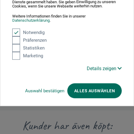
Dienste gesammelt haben. Sie geben Einwilligung zu unseren
Cookies, wenn Sie unsere Webseite weiterhin nutzen.
Tillverkarens kontakt
Weitere Informationen finden Sie in unserer
Datenschutzerklärung
.
Notwendig
Här hittar du tillverkarens kontaktuppgifter för den här
Präferenzen
produkten.
Statistiken
Marketing
boesner GmbH distribution + logistics
Liegnitzer Str. 17
Details zeigen
58454 Witten
DE
info.dl@boesner.com
Auswahl bestätigen
ALLES AUSWÄHLEN
Kunder har även köpt: