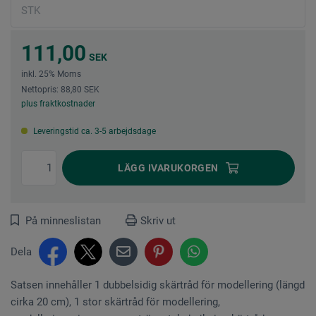
111,00
SEK
inkl. 25% Moms
Nettopris: 88,80 SEK
plus fraktkostnader
Leveringstid ca. 3-5 arbejdsdage
LÄGG I
VARUKORGEN
På minneslistan
Skriv ut
Dela
Satsen innehåller 1 dubbelsidig skärtråd för modellering (längd
cirka 20 cm), 1 stor skärtråd för modellering,