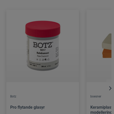
Botz
boesner
Pro flytande glasyr
Keramiplast
modellering