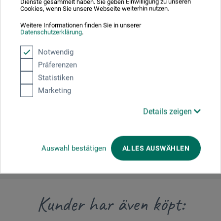
Dienste gesammelt haben. Sie geben Einwilligung zu unseren
Cookies, wenn Sie unsere Webseite weiterhin nutzen.
Weitere Informationen finden Sie in unserer
Datenschutzerklärung
.
Tillverkarens kontakt
Notwendig
Präferenzen
Här hittar du tillverkarens kontaktuppgifter för den här
Statistiken
produkten.
Marketing
boesner GmbH distribution + logistics
Details zeigen
Liegnitzer Str. 17
58454 Witten
DE
info.dl@boesner.com
Auswahl bestätigen
ALLES AUSWÄHLEN
Kunder har även köpt: