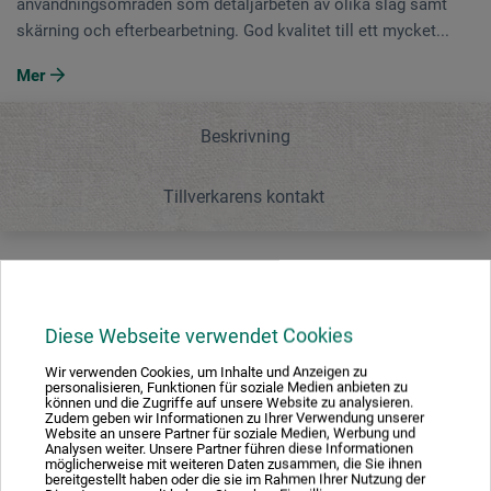
användningsområden som detaljarbeten av olika slag samt
skärning och efterbearbetning. God kvalitet till ett mycket...
Mer
Beskrivning
Tillverkarens kontakt
Beskrivning
Diese Webseite verwendet Cookies
Satsen innehåller 10 lerverktyg med 10 ändar med handtag
Wir verwenden Cookies, um Inhalte und Anzeigen zu
av hårt trä samt en stålborste. Lämplig för väldigt många
personalisieren, Funktionen für soziale Medien anbieten zu
können und die Zugriffe auf unsere Website zu analysieren.
olika användningsområden som detaljarbeten av olika
Zudem geben wir Informationen zu Ihrer Verwendung unserer
Website an unsere Partner für soziale Medien, Werbung und
slag samt skärning och efterbearbetning. God kvalitet till
Analysen weiter. Unsere Partner führen diese Informationen
ett mycket gott förhållande mellan pris och kvalitet.
möglicherweise mit weiteren Daten zusammen, die Sie ihnen
bereitgestellt haben oder die sie im Rahmen Ihrer Nutzung der