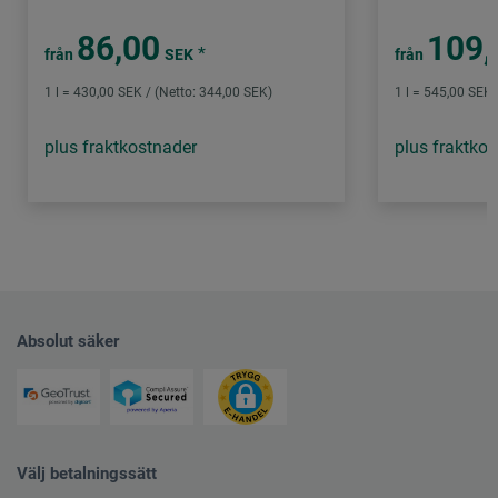
86,00
109,
*
från
SEK
från
1 l = 430,00 SEK / (Netto: 344,00 SEK)
1 l = 545,00 SEK 
plus fraktkostnader
plus fraktko
Absolut säker
Välj betalningssätt