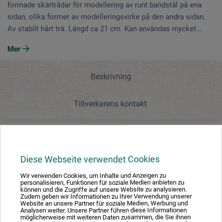
formade skärtrådar för modellering av runt bandstål på ena
sidan, olika former av modelleringsvirke på den andra sidan.
Av stabilt hårt trä. Längd ca 21 cm. Kan användas mycket...
Mer
Beskrivning
Tillverkarens kontakt
Beskrivning
Diese Webseite verwendet Cookies
Wir verwenden Cookies, um Inhalte und Anzeigen zu
Satsen innehåller 6 lerverktyg med dubbla ändar. Olika
personalisieren, Funktionen für soziale Medien anbieten zu
formade skärtrådar för modellering av runt bandstål på
können und die Zugriffe auf unsere Website zu analysieren.
Zudem geben wir Informationen zu Ihrer Verwendung unserer
ena sidan, olika former av modelleringsvirke på den andra
Website an unsere Partner für soziale Medien, Werbung und
Analysen weiter. Unsere Partner führen diese Informationen
sidan. Av stabilt hårt trä. Längd ca 21 cm. Kan användas
möglicherweise mit weiteren Daten zusammen, die Sie ihnen