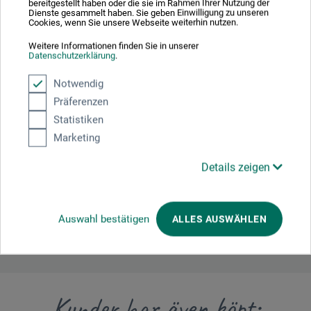
mycket mångsidigt. God kvalitet
bereitgestellt haben oder die sie im Rahmen Ihrer Nutzung der
Dienste gesammelt haben. Sie geben Einwilligung zu unseren
Cookies, wenn Sie unsere Webseite weiterhin nutzen.
Weitere Informationen finden Sie in unserer
Datenschutzerklärung
.
Tillverkarens kontakt
Notwendig
Präferenzen
Här hittar du tillverkarens kontaktuppgifter för den här
Statistiken
produkten.
Marketing
Details zeigen
boesner GmbH distribution + logistics
Liegnitzer Str. 17
58454 Witten
DE
Auswahl bestätigen
ALLES AUSWÄHLEN
info.dl@boesner.com
Kunder har även köpt: