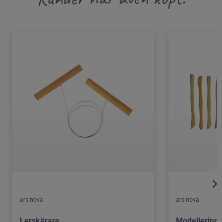
ars nova
ars nova
Lerskärare
Modellerings